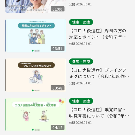
権を守ること。～
公開
2026.06.01
01:00
健康・医療
【コロナ後遺症】周囲の方の
対応とポイント（令和７年度
作成）
公開
2026.04.01
03:51
健康・医療
【コロナ後遺症】ブレインフ
ォグについて（令和7年度作
成）
公開
2026.04.01
03:48
健康・医療
【コロナ後遺症】嗅覚障害・
味覚障害について（令和7年度
作成）
公開
2026.04.01
04:12