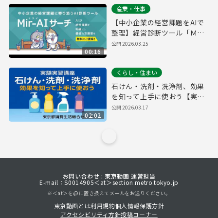
産業・仕事
【中小企業の経営課題をAIで
整理】経営診断ツール「Ｍｉ
ｒ－ＡＩ（ミライ） サーチ」
公開
2026.03.25
00:16
くらし・住まい
石けん・洗剤・洗浄剤、効果
を知って上手に使おう【実験
実習講座より】
公開
2026.03.17
02:02
お問い合わせ : 東京動画 運営担当
E-mail：S0014905＜at＞section.metro.tokyo.jp
※＜at＞を@に置き換えてメールをお送りください。
東京動画とは
利用規約
個人情報保護方針
アクセシビリティ方針
投稿コーナー