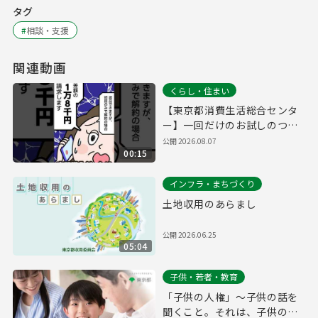
タグ
#
相談・支援
関連動画
くらし・住まい
【東京都消費生活総合センタ
ー】一回だけのお試しのつも
りだったのに…定期購入編
公開
2026.08.07
00:15
インフラ・まちづくり
土地収用のあらまし
公開
2026.06.25
05:04
子供・若者・教育
「子供の人権」～子供の話を
聞くこと。それは、子供の人