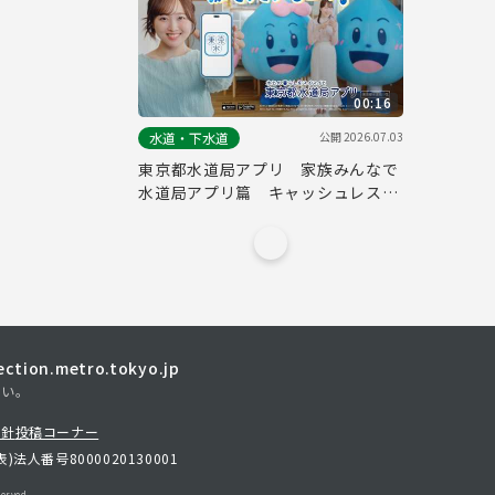
00:16
公開
2026.07.03
水道・下水道
東京都水道局アプリ 家族みんなで
水道局アプリ篇 キャッシュレス・
水道料金（１５秒）
tion.metro.tokyo.jp
さい。
方針
投稿コーナー
表)
法人番号8000020130001
erved.