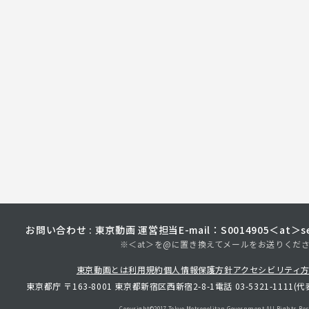
お問い合わせ : 東京動画 運営担当
E-mail：S0014905＜at＞sec
※＜at＞を@に置き換えてメールをお送りくだ
東京動画とは
利用規約
個人情報保護方針
アクセシビリティ
東京都庁 〒163-8001 東京都新宿区西新宿2-8-1
電話 03-5321-1111(代
Copyright©︎2017 Tokyo Metropolitan
Government.All Rights Res