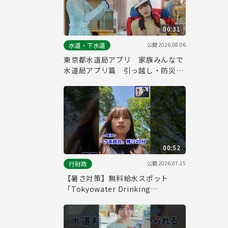
00:31
公開
2026.08.06
水道・下水道
東京都水道局アプリ 家族みんなで
水道局アプリ篇 引っ越し・防災
（３０秒）
00:52
公開
2026.07.15
行財政
【暑さ対策】無料給水スポット
「Tokyowater Drinking
Station」をご存じですか？