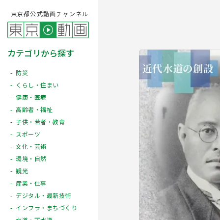
東京都公式動画チャンネル
カテゴリから探す
防災
くらし・住まい
健康・医療
高齢者・福祉
子供・若者・教育
スポーツ
文化・芸術
Play
環境・自然
観光
産業・仕事
デジタル・最新技術
インフラ・まちづくり
水道・下水道