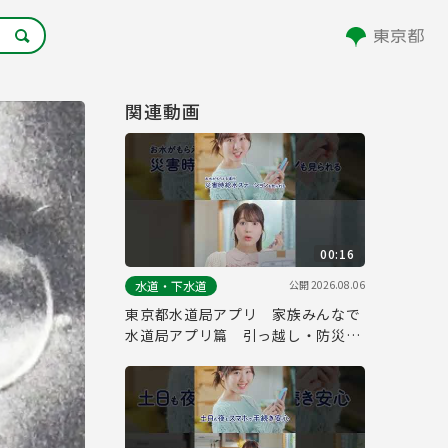
関連動画
00:16
公開
2026.08.06
水道・下水道
東京都水道局アプリ 家族みんなで
水道局アプリ篇 引っ越し・防災
縦ver.（１５秒）