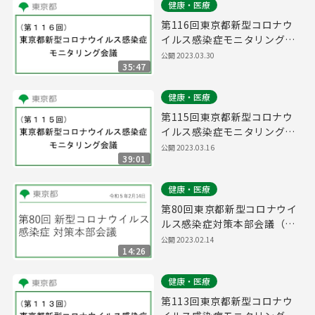
健康・医療
第116回東京都新型コロナウ
イルス感染症モニタリング会
議(令和5年3月30日13時00分
公開
2023.03.30
35:47
～)
健康・医療
第115回東京都新型コロナウ
イルス感染症モニタリング会
議(令和5年3月16日14時45分
公開
2023.03.16
39:01
～)
健康・医療
第80回東京都新型コロナウイ
ルス感染症対策本部会議（令
和5年2月14日 16時45分～）
公開
2023.02.14
14:26
健康・医療
第113回東京都新型コロナウ