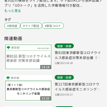
者対応の模様をライブ配信します。※下記URLから音声認識ア
プリ「UDトーク」を活用した字幕情報付き配信...
もっと見る
タグ
#
感染症
#
ライブ配信
#
新型コロナ
関連動画
健康・医療
第81回東京都新型コロナウイ
ルス感染症対策本部会議（令
和5年4月28日 17時00分～）
公開
2023.04.28
18:18
健康・医療
第117回東京都新型コロナウ
イルス感染症モニタリング会
議(令和5年4月28日11時00分
公開
2023.04.27
33:55
～)