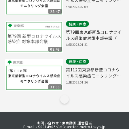
イルス感染症モニタリング会
議(令和5年2月9日17時15分
公開
2023.02.09
28:47
～)
健康・医療
第79回東京都新型コロナウイ
ルス感染症対策本部会議（令
和5年1月31日 16時15分～）
公開
2023.01.31
08:48
健康・医療
第112回東京都新型コロナウ
イルス感染症モニタリング会
議(令和5年1月26日16時15分
公開
2023.01.26
31:06
～)
お問い合わせ : 東京動画 運営担当
E-mail：S0014905＜at＞section.metro.tokyo.jp