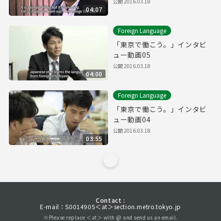
公開
2016.03.18
04:07
Foreign Language
「東京で働こう。」インタビ
ュー動画05
公開
2016.03.18
04:00
Foreign Language
「東京で働こう。」インタビ
ュー動画04
公開
2016.03.18
03:55
Contact :
E-mail：S0014905＜at＞section.metro.tokyo.jp
※Please replace ＜at＞ with @ and send us an email.