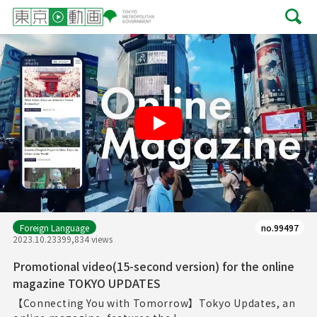
Play
Foreign Language
no.99497
2023.10.23
399,834 views
Promotional video(15-second version) for the online
magazine TOKYO UPDATES
【Connecting You with Tomorrow】Tokyo Updates, an