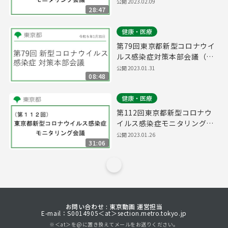
議(令和5年2月9日17時15分
公開
2023.02.09
28:47
～)
健康・医療
第79回東京都新型コロナウイ
ルス感染症対策本部会議（令
和5年1月31日 16時15分～）
公開
2023.01.31
08:48
健康・医療
第112回東京都新型コロナウ
イルス感染症モニタリング会
議(令和5年1月26日16時15分
公開
2023.01.26
31:06
～)
お問い合わせ : 東京動画 運営担当
E-mail：S0014905＜at＞section.metro.tokyo.jp
※＜at＞を@に置き換えてメールをお送りください。