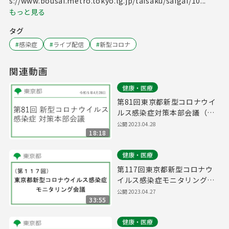
s://www.bousai.metro.tokyo.lg.jp/taisaku/saigai/10...
もっと見る
タグ
#
感染症
#
ライブ配信
#
新型コロナ
関連動画
健康・医療
第81回東京都新型コロナウイ
ルス感染症対策本部会議（令
和5年4月28日 17時00分～）
公開
2023.04.28
18:18
健康・医療
第117回東京都新型コロナウ
イルス感染症モニタリング会
議(令和5年4月28日11時00分
公開
2023.04.27
33:55
～)
健康・医療