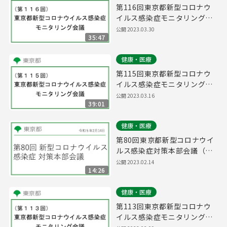
第116回東京都新型コロナウ
イルス感染症モニタリング会
議(令和5年3月30日13時00分
公開
2023.03.30
35:47
～)
健康・医療
第115回東京都新型コロナウ
イルス感染症モニタリング会
議(令和5年3月16日14時45分
公開
2023.03.16
39:01
～)
健康・医療
第80回東京都新型コロナウイ
ルス感染症対策本部会議（令
和5年2月14日 16時45分～）
公開
2023.02.14
14:26
健康・医療
第113回東京都新型コロナウ
イルス感染症モニタリング会