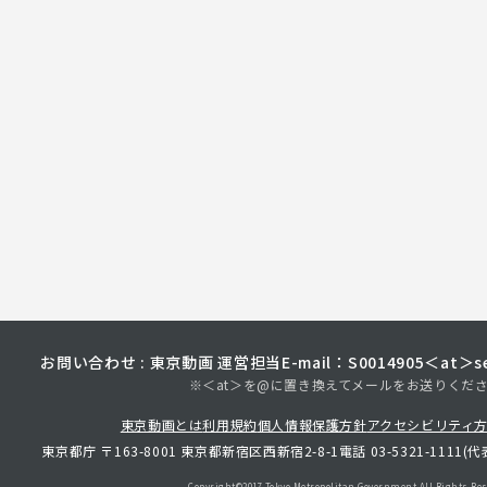
お問い合わせ : 東京動画 運営担当
E-mail：S0014905＜at＞sec
※＜at＞を@に置き換えてメールをお送りくだ
東京動画とは
利用規約
個人情報保護方針
アクセシビリティ
東京都庁 〒163-8001 東京都新宿区西新宿2-8-1
電話 03-5321-1111(代
Copyright©︎2017 Tokyo Metropolitan
Government.All Rights Res