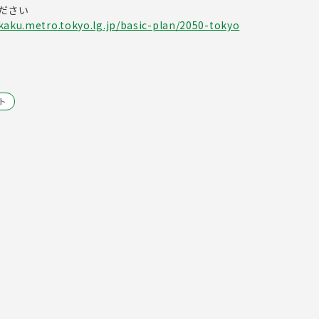
ださい
kaku.metro.tokyo.lg.jp/basic-plan/2050-tokyo
ト