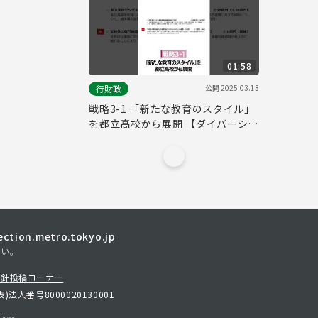
01:58
公開
2025.03.13
行財政
戦略3-1 「新たな教育のスタイル」
を都立高校から展開 【ダイバーシテ
ィ】
tion.metro.tokyo.jp
さい。
方針
投稿コーナー
表)
法人番号8000020130001
erved.