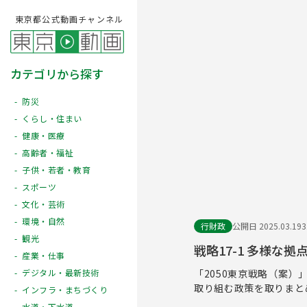
東京都公式動画チャンネル
カテゴリから探す
防災
くらし・住まい
健康・医療
高齢者・福祉
子供・若者・教育
スポーツ
文化・芸術
環境・自然
行財政
公開日 2025.03.19
観光
戦略17-1 多様な
産業・仕事
「2050東京戦略（案）
デジタル・最新技術
取り組む政策を取りまと
インフラ・まちづくり
水道・下水道