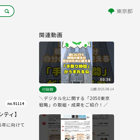
関連動画
00:36
公開
2025.08.14
行財政
＼デジタル化に関する「2050東京
no.91114
戦略」の取組・成果をご紹介！／
シティ】
5年に向けて