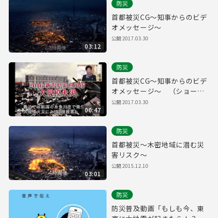
防災
首都被災CG～知事からのビデ
オメッセージ～
公開
2017.03.30
03:12
防災
首都被災CG～知事からのビデ
オメッセージ～ （ショート
ver.）
公開
2017.03.30
00:47
防災
首都被災～木密地域に潜む災
害リスク～
公開
2015.12.10
03:01
防災
防災普及動画「もしも今、東