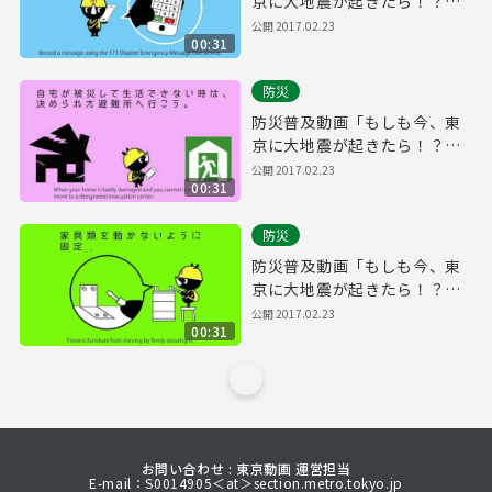
京に大地震が起きたら！？」
part4
公開
2017.02.23
00:31
防災
防災普及動画「もしも今、東
京に大地震が起きたら！？」
part3
公開
2017.02.23
00:31
防災
防災普及動画「もしも今、東
京に大地震が起きたら！？」
part2
公開
2017.02.23
00:31
お問い合わせ : 東京動画 運営担当
E-mail：S0014905＜at＞section.metro.tokyo.jp