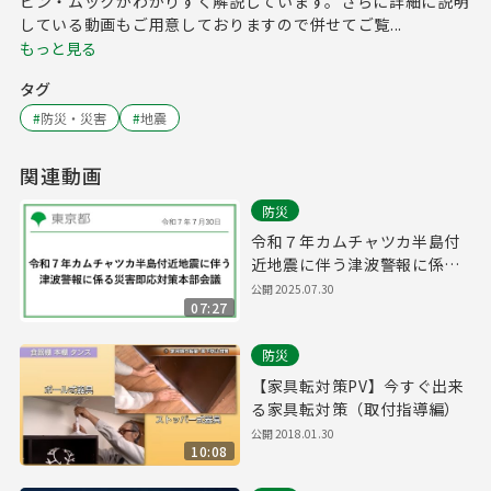
ピン・ムックがわかりすく解説しています。さらに詳細に説明
している動画もご用意しておりますので併せてご覧...
もっと見る
タグ
#
防災・災害
#
地震
関連動画
防災
令和７年カムチャツカ半島付
近地震に伴う津波警報に係る
災害即応対策本部会議
公開
2025.07.30
07:27
防災
【家具転対策PV】今すぐ出来
る家具転対策（取付指導編）
公開
2018.01.30
10:08