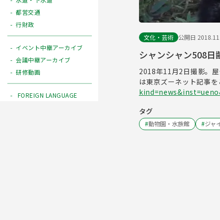
都営交通
行財政
文化・芸術
公開日 2018.11
イベント中継アーカイブ
シャンシャン508日齢
会議中継アーカイブ
2018年11月2日撮
研修動画
は東京ズーネット記事を
kind=news&inst=uen
FOREIGN LANGUAGE
タグ
#
動物園・水族館
#
ジャ