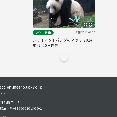
06:00
公開
2024.06.05
文化・芸術
ジャイアントパンダのようす 2024
年5月20日撮影
tion.metro.tokyo.jp
さい。
方針
投稿コーナー
表)
法人番号8000020130001
erved.