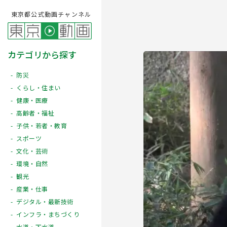
東京都公式動画チャンネル
カテゴリから探す
防災
くらし・住まい
健康・医療
高齢者・福祉
子供・若者・教育
スポーツ
文化・芸術
Play
環境・自然
観光
産業・仕事
デジタル・最新技術
インフラ・まちづくり
水道・下水道