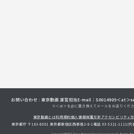
お問い合わせ : 東京動画 運営担当
E-mail：S0014905＜at＞sec
※＜at＞を@に置き換えてメールをお送りくだ
東京動画とは
利用規約
個人情報保護方針
アクセシビリティ
東京都庁 〒163-8001 東京都新宿区西新宿2-8-1
電話 03-5321-1111(代
Copyright©︎2017 Tokyo Metropolitan
Government.All Rights Res