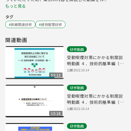
もっと見る
タグ
#
医療関連研修
#
建物管理研修
関連動画
研修動画
受動喫煙対策にかかる制度説
明動画 ４．技術的基準編（①
全編）
公開
2022.10.14
55:13
研修動画
受動喫煙対策にかかる制度説
明動画 ４．技術的基準編（⑤
喫煙室設置の好事例⑥喫煙室
公開
2022.10.14
15:18
設置後の運用の際の留意点⑦
屋外喫煙所 ⑧問題と解決策
研修動画
例）