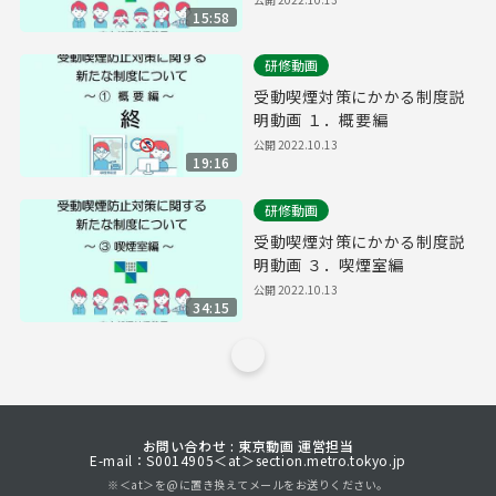
15:58
研修動画
受動喫煙対策にかかる制度説
明動画 １．概要編
公開
2022.10.13
19:16
研修動画
受動喫煙対策にかかる制度説
明動画 ３．喫煙室編
公開
2022.10.13
34:15
お問い合わせ : 東京動画 運営担当
E-mail：S0014905＜at＞section.metro.tokyo.jp
※＜at＞を@に置き換えてメールをお送りください。