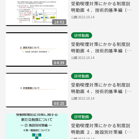
受動喫煙対策にかかる制度説
明動画 ４．技術的基準編（②
健康増進法における技術的基
公開
2022.10.14
26:52
準）
研修動画
受動喫煙対策にかかる制度説
明動画 ４．技術的基準編（③
測定方法）
公開
2022.10.14
04:39
研修動画
受動喫煙対策にかかる制度説
明動画 ４．技術的基準編（④
計測実践）
公開
2022.10.14
08:25
研修動画
受動喫煙対策にかかる制度説
明動画 ２．施設別対策編（①
第一種）
公開
2022.10.13