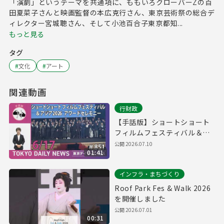
「演劇」というテーマを共通項に、ももいろクローバーZの百
田夏菜子さんと映画監督の本広克行さん、東京芸術祭の総合デ
ィレクター宮城聰さん、そして小池百合子東京都知...
もっと見る
タグ
#
文化
#
アート
関連動画
行財政
【手話版】ショートショート
フィルムフェスティバル＆ア
ジア2026 アワードセレモニー
公開
2026.07.10
01:41
（令和8年6月17日 東京デイリ
ーニュース No.851）
インフラ・まちづくり
Roof Park Fes & Walk 2026
を開催しました
公開
2026.07.01
00:31