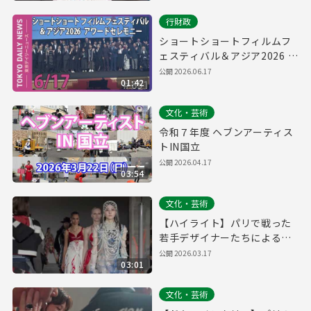
行財政
ショートショートフィルムフ
ェスティバル＆アジア2026 ア
ワードセレモニー（令和8年6
公開
2026.06.17
01:42
月17日 東京デイリーニュース
No.851）
文化・芸術
令和７年度 ヘブンアーティス
トIN国立
公開
2026.04.17
03:54
文化・芸術
【ハイライト】パリで戦った
若手デザイナーたちによるシ
ョーの舞台裏｜Tokyo New
公開
2026.03.17
03:01
Designers Fashion Show in
Paris 2026
文化・芸術