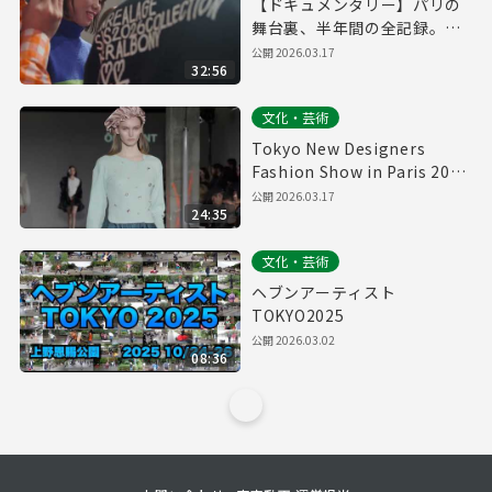
【ドキュメンタリー】パリの
舞台裏、半年間の全記録。若
き才能たちが世界に挑んだ日
公開
2026.03.17
32:56
｜Tokyo New Designers
Fashion Show in Paris 2026
文化・芸術
Tokyo New Designers
Fashion Show in Paris 2026
【フルランウェイ】- 東京都
公開
2026.03.17
24:35
若手デザイナーによるパリ・
ファッションショー
文化・芸術
ヘブンアーティスト
TOKYO2025
公開
2026.03.02
08:36