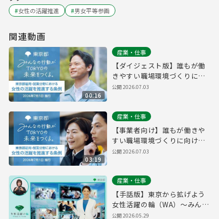
#
女性の活躍推進
#
男女平等参画
関連動画
産業・仕事
【ダイジェスト版】誰もが働
きやすい職場環境づくりに向
けて―東京都雇用・就業分野
公開
2026.07.03
00:16
における女性の活躍を推進す
る条例
産業・仕事
【事業者向け】誰もが働きや
すい職場環境づくりに向けて
―東京都雇用・就業分野にお
公開
2026.07.03
03:19
ける女性の活躍を推進する条
例
産業・仕事
【手話版】東京から拡げよう
女性活躍の輪（WA）～みんな
の声編～
公開
2026.05.29