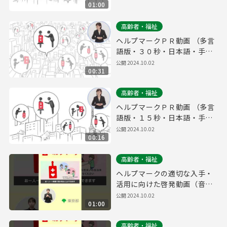
01:00
高齢者・福祉
ヘルプマークＰＲ動画 （多言
語版・３０秒・日本語・手話
版）
公開
2024.10.02
00:31
高齢者・福祉
ヘルプマークＰＲ動画 （多言
語版・１５秒・日本語・手話
版）
公開
2024.10.02
00:16
高齢者・福祉
ヘルプマークの適切な入手・
活用に向けた啓発動画（音声
あり・６０秒・縦Ver.）
公開
2024.10.02
01:00
高齢者・福祉