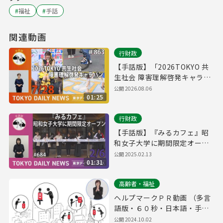
#
福祉
#
手話
関連動画
行財政
【手話版】「2026TOKYO 共
生社会 障害理解啓発キャラバ
ン」スタート！（令和8年7月
公開
2026.08.06
01:25
28日 東京デイリーニュース
No.863）
行財政
【手話版】『みるカフェ』昭
和女子大学に期間限定オープ
ン（令和7年2月6日 東京デイ
公開
2025.02.13
01:31
リーニュース No.684）
高齢者・福祉
ヘルプマークＰＲ動画 （多言
語版・６０秒・日本語・手話
版）
公開
2024.10.02