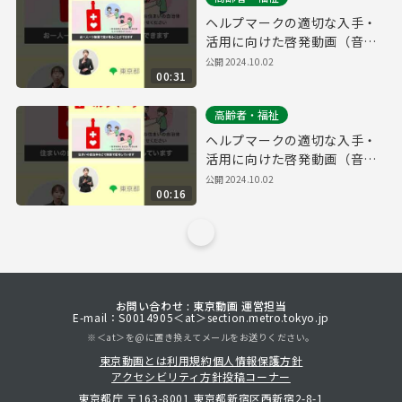
ヘルプマークの適切な入手・
活用に向けた啓発動画（音声
あり・３０秒・縦Ver.）
公開
2024.10.02
00:31
高齢者・福祉
ヘルプマークの適切な入手・
活用に向けた啓発動画（音声
あり・１５秒・縦Ver.）
公開
2024.10.02
00:16
お問い合わせ : 東京動画 運営担当
E-mail：S0014905＜at＞section.metro.tokyo.jp
※＜at＞を@に置き換えてメールをお送りください。
東京動画とは
利用規約
個人情報保護方針
アクセシビリティ方針
投稿コーナー
東京都庁 〒163-8001 東京都新宿区西新宿2-8-1