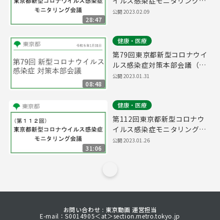
イルス感染症モニタリング会
議(令和5年2月9日17時15分
公開
2023.02.09
28:47
～)
健康・医療
第79回東京都新型コロナウイ
ルス感染症対策本部会議（令
和5年1月31日 16時15分～）
公開
2023.01.31
08:48
健康・医療
第112回東京都新型コロナウ
イルス感染症モニタリング会
議(令和5年1月26日16時15分
公開
2023.01.26
31:06
～)
お問い合わせ : 東京動画 運営担当
E-mail：S0014905＜at＞section.metro.tokyo.jp