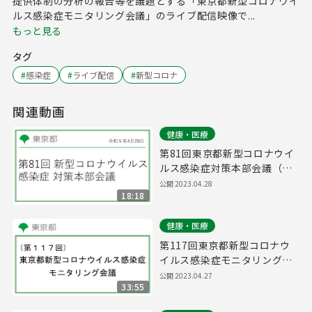
提供体制の分析の報告等を議題とする「東京都新型コロナウイ
ルス感染症モニタリング会議」のライブ配信映像で...
もっと見る
タグ
#
感染症
#
ライブ配信
#
新型コロナ
関連動画
健康・医療
第81回東京都新型コロナウイ
ルス感染症対策本部会議（令
和5年4月28日 17時00分～）
公開
2023.04.28
18:18
健康・医療
第117回東京都新型コロナウ
イルス感染症モニタリング会
議(令和5年4月28日11時00分
公開
2023.04.27
33:55
～)