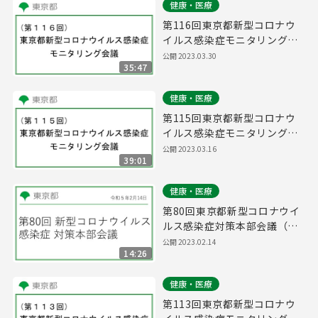
健康・医療
第116回東京都新型コロナウ
イルス感染症モニタリング会
議(令和5年3月30日13時00分
公開
2023.03.30
35:47
～)
健康・医療
第115回東京都新型コロナウ
イルス感染症モニタリング会
議(令和5年3月16日14時45分
公開
2023.03.16
39:01
～)
健康・医療
第80回東京都新型コロナウイ
ルス感染症対策本部会議（令
和5年2月14日 16時45分～）
公開
2023.02.14
14:26
健康・医療
第113回東京都新型コロナウ