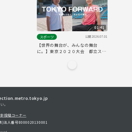
01:41
公開
2026.07.01
スポーツ
【世界の舞台が、みんなの舞台
に。】東京２０２０大会 都立スポ
ーツ６施設ＰＲ動画
tion.metro.tokyo.jp
さい。
方針
投稿コーナー
表)
法人番号8000020130001
erved.