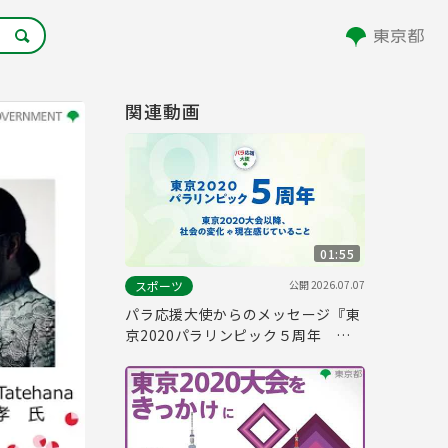
関連動画
01:55
公開
2026.07.07
スポーツ
パラ応援大使からのメッセージ『東
京2020パラリンピック５周年 ー
東京2020大会以降、社会の変化や
現在感じていることー』