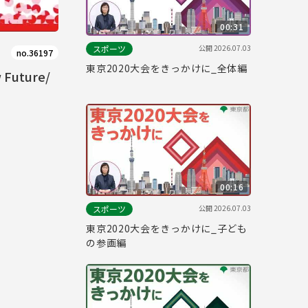
00:31
公開
2026.07.03
スポーツ
no.36197
東京2020大会をきっかけに_全体編
w Future/
00:16
公開
2026.07.03
スポーツ
東京2020大会をきっかけに_子ども
の参画編