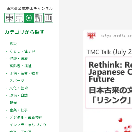
東京都公式動画チャンネル
カテゴリから探す
防災
くらし・住まい
健康・医療
高齢者・福祉
子供・若者・教育
スポーツ
文化・芸術
Play
環境・自然
観光
産業・仕事
デジタル・最新技術
インフラ・まちづくり
水道・下水道