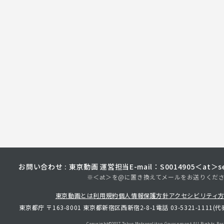
お問い合わせ : 東京動画 運営担当
E-mail：S0014905＜at＞sec
※＜at＞を@に置き換えてメールをお送りくだ
東京動画とは
利用規約
個人情報保護方針
アクセシビリティ
東京都庁 〒163-8001 東京都新宿区西新宿2-8-1
電話 03-5321-1111(代
Copyright©︎2017 Tokyo Metropolitan
Government.All Rights Res