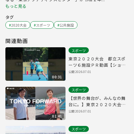
もっと見る
タグ
#
2020大会
#
スポーツ
#
公共施設
関連動画
スポーツ
東京２０２０大会 都立スポ
ーツ６施設ＰＲ動画【ショー
ト】
公開
2026.07.01
00:31
スポーツ
【世界の舞台が、みんなの舞
台に。】東京２０２０大会
都立スポーツ６施設ＰＲ動画
公開
2026.07.01
01:41
スポーツ