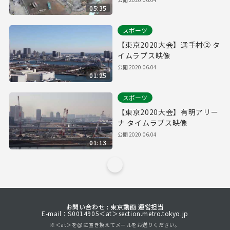
05:35
スポーツ
【東京2020大会】選手村② タ
イムラプス映像
公開
2020.06.04
01:25
スポーツ
【東京2020大会】有明アリー
ナ タイムラプス映像
公開
2020.06.04
01:13
お問い合わせ : 東京動画 運営担当
E-mail：S0014905＜at＞section.metro.tokyo.jp
※＜at＞を@に置き換えてメールをお送りください。