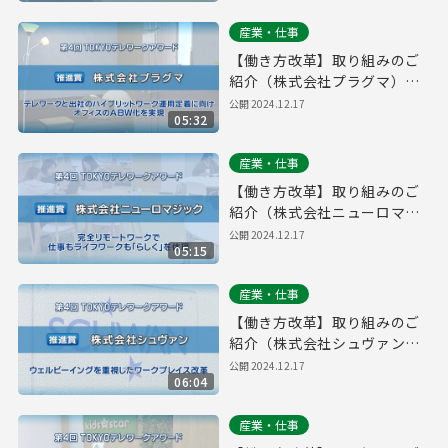
産業・仕事
【働き方改革】取り組みのご
紹介（株式会社プラグマ）｜
第４回「TOKYOテレワークア
公開
2024.12.17
05:32
ワード」
産業・仕事
【働き方改革】取り組みのご
紹介（株式会社ニューロマジ
ック）｜第４回「TOKYOテレ
公開
2024.12.17
05:15
ワークアワード」
産業・仕事
【働き方改革】取り組みのご
紹介（株式会社シュヴァン）
｜第４回「TOKYOテレワーク
公開
2024.12.17
06:04
アワード」
産業・仕事