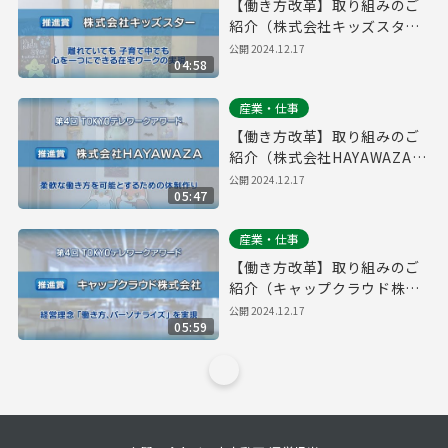
【働き方改革】取り組みのご
紹介（株式会社キッズスタ
ー）｜第４回「TOKYOテレワ
公開
2024.12.17
04:58
ークアワード」
産業・仕事
【働き方改革】取り組みのご
紹介（株式会社HAYAWAZA）
｜第４回「TOKYOテレワーク
公開
2024.12.17
05:47
アワード」
産業・仕事
【働き方改革】取り組みのご
紹介（キャップクラウド株式
会社）｜第４回「TOKYOテレ
公開
2024.12.17
05:59
ワークアワード」