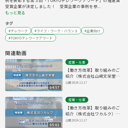
例を表彰する第３回「TOKYOテレワークアワード」の推進賞
受賞企業が決定しました！ 受賞企業の事例を参...
もっと見る
タグ
#
テレワーク
#
ライフ・ワーク・バランス
#
企業向け
#
TOKYOテレワークアワード
関連動画
産業・仕事
【働き方改革】取り組みのご
紹介（株式会社山崎文栄堂）
｜第４回「TOKYOテレワーク
公開
2024.12.17
04:57
アワード」
産業・仕事
【働き方改革】取り組みのご
紹介（株式会社ワカルク）｜
第４回「TOKYOテレワークア
公開
2024.12.17
05:02
ワード」