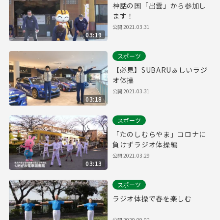
神話の国「出雲」から参加し
ます！
公開
2021.03.31
03:19
スポーツ
【必見】SUBARUぁしいラジ
オ体操
公開
2021.03.31
03:18
スポーツ
「たのしむらやま」コロナに
負けずラジオ体操編
公開
2021.03.29
03:13
スポーツ
ラジオ体操で春を楽しむ
公開
2020.09.02