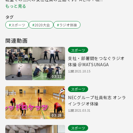
もっと見る
タグ
#
スポーツ
#
2020大会
#
ラジオ体操
関連動画
スポーツ
支社・部署間をつなぐラジオ
体操 ＠MATSUNAGA
公開
2021.10.15
03:22
スポーツ
NECグループ社員有志 オンラ
インラジオ体操
公開
2021.03.31
03:28
スポーツ