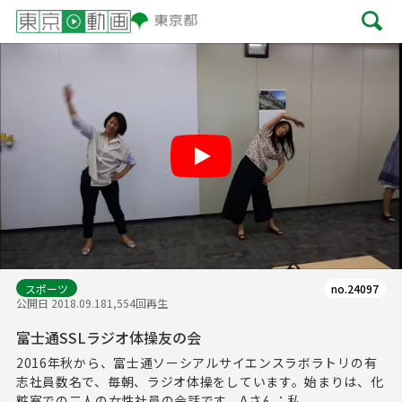
Play
スポーツ
no.24097
公開日 2018.09.18
1,554回再生
富士通SSLラジオ体操友の会
2016年秋から、富士通ソーシアルサイエンスラボラトリの有
志社員数名で、毎朝、ラジオ体操をしています。始まりは、化
粧室での二人の女性社員の会話です。Aさん：私...