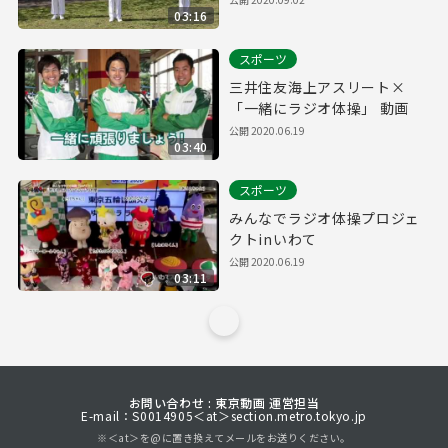
03:16
スポーツ
三井住友海上アスリート×
「一緒にラジオ体操」 動画
公開
2020.06.19
03:40
スポーツ
みんなでラジオ体操プロジェ
クトinいわて
公開
2020.06.19
03:11
お問い合わせ : 東京動画 運営担当
E-mail：S0014905＜at＞section.metro.tokyo.jp
※＜at＞を@に置き換えてメールをお送りください。