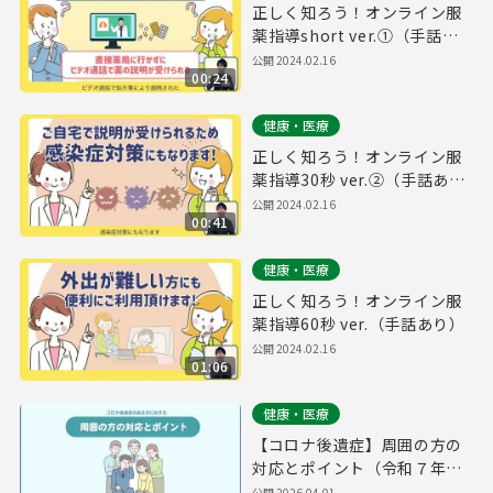
正しく知ろう！オンライン服
薬指導short ver.①（手話あ
り）
公開
2024.02.16
00:24
健康・医療
正しく知ろう！オンライン服
薬指導30秒 ver.②（手話あ
り）
公開
2024.02.16
00:41
健康・医療
正しく知ろう！オンライン服
薬指導60秒 ver.（手話あり）
公開
2024.02.16
01:06
健康・医療
【コロナ後遺症】周囲の方の
対応とポイント（令和７年度
作成）
公開
2026.04.01