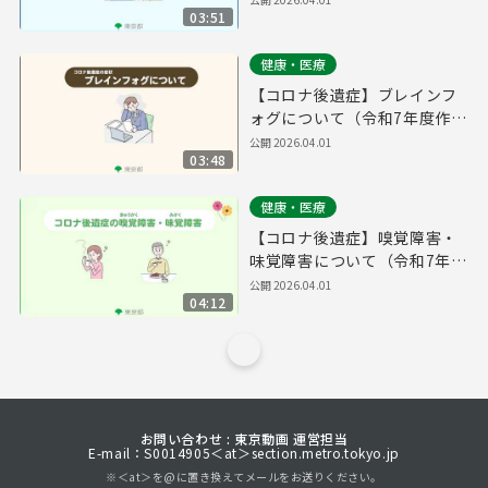
03:51
健康・医療
【コロナ後遺症】ブレインフ
ォグについて（令和7年度作
成）
公開
2026.04.01
03:48
健康・医療
【コロナ後遺症】嗅覚障害・
味覚障害について（令和7年度
作成）
公開
2026.04.01
04:12
お問い合わせ : 東京動画 運営担当
E-mail：S0014905＜at＞section.metro.tokyo.jp
※＜at＞を@に置き換えてメールをお送りください。