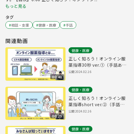
もっと見る
タグ
#
相談・支援
#
健康・医療
#
手話
関連動画
健康・医療
正しく知ろう！オンライン服
薬指導30秒 ver.①（手話あ
り）
公開
2024.02.16
00:40
健康・医療
正しく知ろう！オンライン服
薬指導short ver.②（手話あ
り）
公開
2024.02.16
00:29
健康・医療