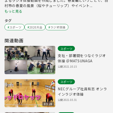
よるラジオ体操動画を作成しました。春夏編ということで、羽
村市の春夏の風景（桜やチューリップ）やイベント...
もっと見る
タグ
#
スポーツ
#
2020大会
#
ラジオ体操
関連動画
スポーツ
支社・部署間をつなぐラジオ
体操 ＠MATSUNAGA
公開
2021.10.15
03:22
スポーツ
NECグループ社員有志 オンラ
インラジオ体操
公開
2021.03.31
03:28