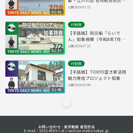
都・江戸川区 合同総合防災訓
練（令和8年7月9日 東京デイ
公開
2026.07.22
01:42
リーニュース No.857）
行財政
【手話版】防災船「らいで
ん」知事視察（令和8年7月2
日 東京デイリーニュース
公開
2026.07.22
01:37
No.856）
行財政
【手話版】TOKYO空き家活用
魅力発信プロジェクト知事視
察 （令和8年4月13日 東京デ
公開
2026.05.08
01:46
イリーニュース No.833）
お問い合わせ : 東京動画 運営担当
E-mail：S0014905＜at＞section.metro.tokyo.jp