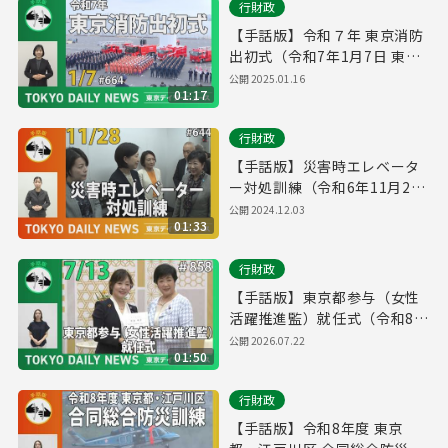
行財政
【手話版】令和７年 東京消防
出初式（令和7年1月7日 東京
デイリーニュース No.664）
公開
2025.01.16
01:17
行財政
【手話版】災害時エレベータ
ー対処訓練（令和6年11月28
日 東京デイリーニュース
公開
2024.12.03
01:33
No.644）
行財政
【手話版】東京都参与（女性
活躍推進監）就任式（令和8年
7月14日 東京デイリーニュー
公開
2026.07.22
01:50
ス No.858）
行財政
【手話版】令和8年度 東京