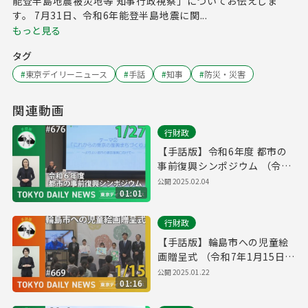
能登半島地震被災地等 知事行政視察」についてお伝えしま
す。 7月31日、令和6年能登半島地震に関...
もっと見る
タグ
#
東京デイリーニュース
#
手話
#
知事
#
防災・災害
関連動画
行財政
【手話版】令和6年度 都市の
事前復興シンポジウム （令和
7年1月27日 東京デイリーニュ
公開
2025.02.04
01:01
ース No.676）
行財政
【手話版】輪島市への児童絵
画贈呈式 （令和7年1月15日
東京デイリーニュース
公開
2025.01.22
01:16
No.669）