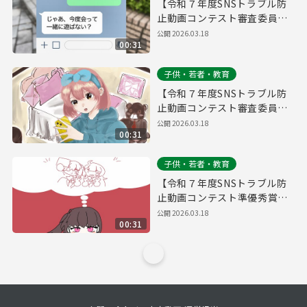
【令和７年度SNSトラブル防
止動画コンテスト審査委員特
別賞】そのアイコン、「真
公開
2026.03.18
00:31
実」だと思う？
子供・若者・教育
【令和７年度SNSトラブル防
止動画コンテスト審査委員長
特別賞】ネットの人と会う時
公開
2026.03.18
00:31
は ちゃんと相手を知ってか
ら！
子供・若者・教育
【令和７年度SNSトラブル防
止動画コンテスト準優秀賞】
会いたい期待
公開
2026.03.18
00:31