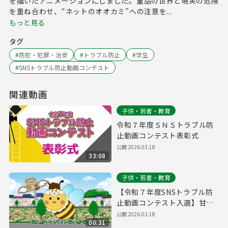
を描いたアニメーションにしました。童話の世界と現実の危険
を重ね合わせ、“ネットのオオカミ”への注意を...
もっと見る
タグ
#
防犯・犯罪・治安
#
トラブル防止
#
学生
#
SNSトラブル防止動画コンテスト
関連動画
子供・若者・教育
令和７年度ＳＮＳトラブル防
止動画コンテスト表彰式
公開
2026.03.18
33:08
子供・若者・教育
【令和７年度SNSトラブル防
止動画コンテスト入選】甘い
蜜には罠がある
公開
2026.03.18
00:31