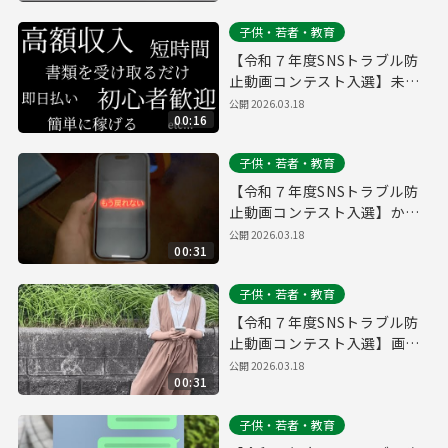
子供・若者・教育
【令和７年度SNSトラブル防
止動画コンテスト入選】未来
を壊すアルバイト
公開
2026.03.18
00:16
子供・若者・教育
【令和７年度SNSトラブル防
止動画コンテスト入選】かけ
られますか？
公開
2026.03.18
00:31
子供・若者・教育
【令和７年度SNSトラブル防
止動画コンテスト入選】画面
の向こうの「友達」
公開
2026.03.18
00:31
子供・若者・教育