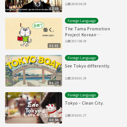
Yurakucho, Hiroo, etc.
公開
2018.06.29
02:09
Foreign Language
The Tama Promotion
Project Korean
Movie(60sec.)
公開
2017.08.29
01:01
Foreign Language
See Tokyo differently.
公開
2026.01.29
01:23
Foreign Language
Tokyo - Clean City.
公開
2026.01.27
00:30