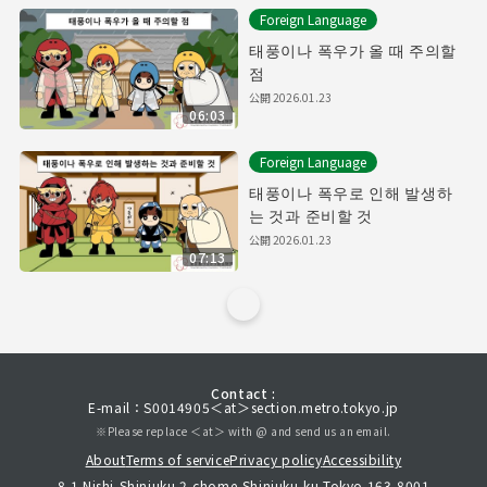
Foreign Language
태풍이나 폭우가 올 때 주의할
점
公開
2026.01.23
06:03
Foreign Language
태풍이나 폭우로 인해 발생하
는 것과 준비할 것
公開
2026.01.23
07:13
Contact :
E-mail：S0014905＜at＞section.metro.tokyo.jp
※Please replace ＜at＞ with @ and send us an email.
About
Terms of service
Privacy policy
Accessibility
8-1 Nishi-Shinjuku 2-chome,Shinjuku-ku,Tokyo 163-8001