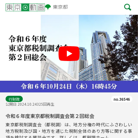
Play
行財政
no.36546
公開日 2024.10.24
325回再生
令和６年度東京都税制調査会第２回総会
東京都税制調査会（都税調）は、地方分権の時代にふさわしい
地方税制及び国・地方を通じた税制全体のあり方等に関する事
項を検討する懇談会です。詳しくは、都税調ホーム...