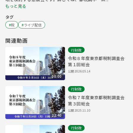
もっと見る
タグ
#
税
#
ライブ配信
関連動画
行財政
令和８年度東京都税制調査会
第１回総会
公開
2026.05.14
00:00
行財政
令和７年度東京都税制調査会
第３回総会
公開
2025.11.10
22:40
行財政