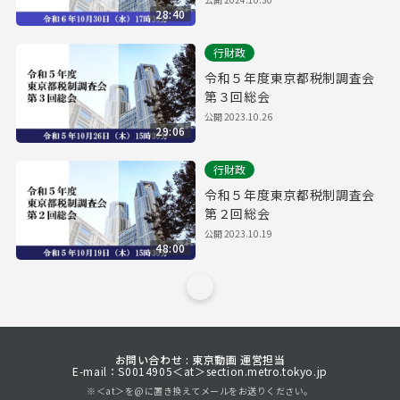
28:40
行財政
令和５年度東京都税制調査会
第３回総会
公開
2023.10.26
29:06
行財政
令和５年度東京都税制調査会
第２回総会
公開
2023.10.19
48:00
お問い合わせ : 東京動画 運営担当
E-mail：S0014905＜at＞section.metro.tokyo.jp
※＜at＞を@に置き換えてメールをお送りください。