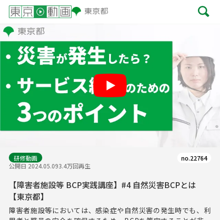
Play
研修動画
no.22764
公開日 2024.05.09
3.4万回再生
【障害者施設等 BCP実践講座】#4 ⾃然災害BCPとは
【東京都】
障害者施設等においては、感染症や自然災害の発生時でも、利