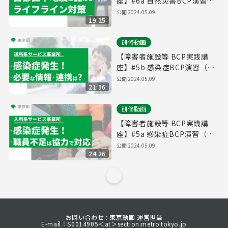
座】#6a ⾃然災害BCP演習
（⼊所系サービス事業所）
公開
2024.05.09
19:25
【東京都】
研修動画
【障害者施設等 BCP実践講
座】#5b 感染症BCP演習（通
所系サービス事業所）【東京
公開
2024.05.09
21:36
都】
研修動画
【障害者施設等 BCP実践講
座】#5a 感染症BCP演習（⼊
所系サービス事業所）【東京
公開
2024.05.09
24:26
都】
お問い合わせ : 東京動画 運営担当
E-mail：S0014905＜at＞section.metro.tokyo.jp