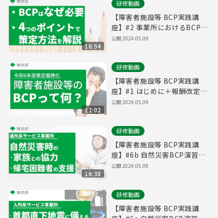
研修動画
【障害者施設等 BCP実践講
座】#2 事業所におけるBCPと
は【東京都】
公開
2024.05.09
16:54
研修動画
【障害者施設等 BCP実践講
座】#1 はじめに＋報酬改定の
ポイント【東京都】
公開
2024.05.09
12:02
研修動画
【障害者施設等 BCP実践講
座】#6b ⾃然災害BCP演習
（通所系サービス事業所）
公開
2024.05.09
16:38
【東京都】
研修動画
【障害者施設等 BCP実践講