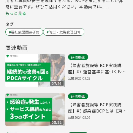
用者と職員の安全を確保するため、BCPを策定することが非
常に重要です。ぜひご活用ください。本動画では、...
もっと見る
タグ
#
福祉施設関連研修
#
防災・危機管理研修
関連動画
研修動画
【障害者施設等 BCP実践講
座】#7 運営基準に基づくBCP
の取組【東京都】
公開
2025.03.27
07:26
研修動画
【障害者施設等 BCP実践講
座】#3 感染症BCPとは【東京
都】
公開
2024.05.09
08:22