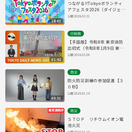
つながる!!Tokyoボランティ
アフェスタ2026（ダイジェス
ト版）
公開
2026.03.31
18:01
行財政
【手話版】令和8年 東京消防
出初式（令和8年1月9日 東京
デイリーニュース No.814）
公開
2026.02.04
01:42
防災
防火防災訓練の参加促進【３
０秒】
公開
2026.01.16
00:31
防災
ＳＴＯＰ リチウムイオン電
池火災
公開
2026.01.16