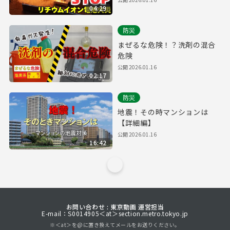
04:29
防災
まぜるな危険！？洗剤の混合
危険
公開
2026.01.16
02:17
防災
地震！その時マンションは
【詳細編】
公開
2026.01.16
16:42
お問い合わせ : 東京動画 運営担当
E-mail：S0014905＜at＞section.metro.tokyo.jp
※＜at＞を@に置き換えてメールをお送りください。