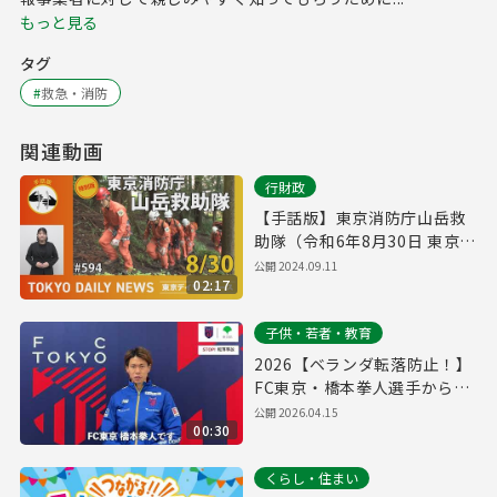
もっと見る
タグ
#
救急・消防
関連動画
行財政
【手話版】東京消防庁山岳救
助隊（令和6年8月30日 東京デ
イリーニュース特別版）
公開
2024.09.11
02:17
子供・若者・教育
2026【ベランダ転落防止！】
FC東京・橋本拳人選手からの
メッセージ
公開
2026.04.15
00:30
くらし・住まい