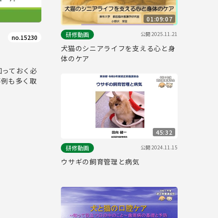
01:09:07
公開
2025.11.21
研修動画
no.15230
犬猫のシニアライフを支える心と身
体のケア
知っておく必
事例も多く取
45:32
公開
2024.11.15
研修動画
ウサギの飼育管理と病気