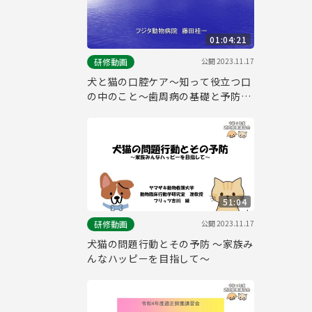
01:04:21
公開
2023.11.17
研修動画
犬と猫の口腔ケア～知って役立つ口
の中のこと～歯周病の基礎と予防
（令和５年度適正飼養講習会）
51:04
公開
2023.11.17
研修動画
犬猫の問題行動とその予防 ～家族み
んなハッピーを目指して～