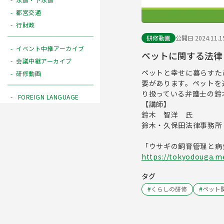
都営交通
行財政
研修動画
公開日 2024.11.1
イベント中継アーカイブ
ペットに関する法律
会議中継アーカイブ
ペットと幸せに暮らすた
研修動画
要があります。ペットを
り扱っている弁護士の鈴
FOREIGN LANGUAGE
【講師】
鈴木 智洋 氏
鈴木・久保田法律事務所
「ウサギの飼育管理と病
https://tokyodouga.me
タグ
#
くらしの研修
#
ペット