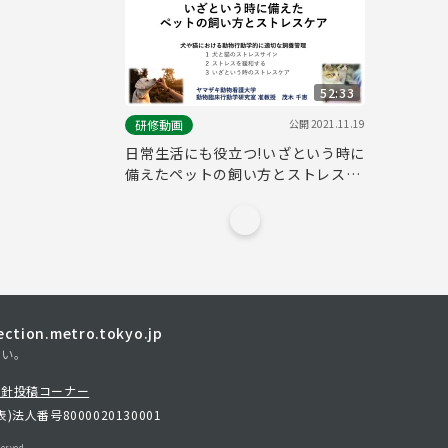
52:33
公開
2021.11.19
研修動画
日常生活にも役立つ!いざという時に
備えたペットの飼い方とストレスケ
ア
tion.metro.tokyo.jp
さい。
方針
投稿コーナー
表)
法人番号8000020130001
erved.