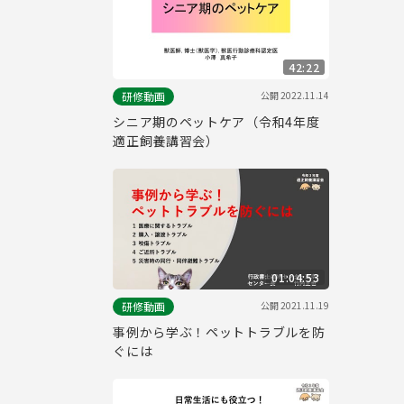
42:22
公開
2022.11.14
研修動画
シニア期のペットケア（令和4年度
適正飼養講習会）
01:04:53
公開
2021.11.19
研修動画
事例から学ぶ！ペットトラブルを防
ぐには