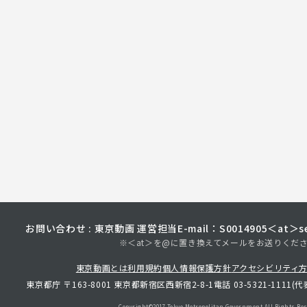
お問い合わせ : 東京動画 運営担当
E-mail：S0014905＜at＞sec
※＜at＞を@に置き換えてメールをお送りくだ
東京動画とは
利用規約
個人情報保護方針
アクセシビリティ
東京都庁 〒163-8001 東京都新宿区西新宿2-8-1
電話 03-5321-1111(代
Copyright©︎2017 Tokyo Metropolitan
Government.All Rights Res