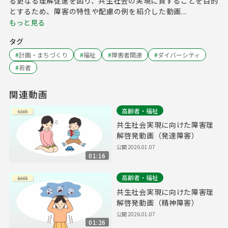
る更なる理解促進を図り、共生社会の実現に資することを目的
とするため、障害の特性や配慮の例を紹介した動画...
もっと見る
タグ
#
計画・まちづくり
#
福祉
#
障害者関連
#
ダイバーシティ
#
若者
関連動画
高齢者・福祉
共生社会実現に向けた障害理
解啓発動画（発達障害）
公開
2026.01.07
01:16
高齢者・福祉
共生社会実現に向けた障害理
解啓発動画（精神障害）
公開
2026.01.07
01:26