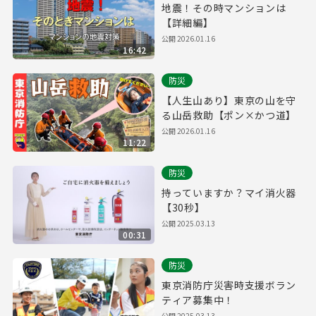
地震！その時マンションは
【詳細編】
公開
2026.01.16
16:42
防災
【人生山あり】東京の山を守
る山岳救助【ポン×かつ道】
公開
2026.01.16
11:22
防災
持っていますか？マイ消火器
【30秒】
公開
2025.03.13
00:31
防災
東京消防庁災害時支援ボラン
ティア募集中！
公開
2025.03.13