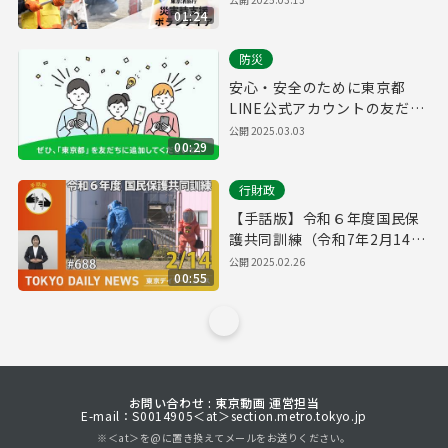
01:24
防災
安心・安全のために東京都
LINE公式アカウントの友だち
追加をお願いします！
公開
2025.03.03
00:29
行財政
【手話版】令和６年度国民保
護共同訓練（令和7年2月14日
東京デイリーニュース
公開
2025.02.26
00:55
No.688）
お問い合わせ : 東京動画 運営担当
E-mail：S0014905＜at＞section.metro.tokyo.jp
※＜at＞を@に置き換えてメールをお送りください。