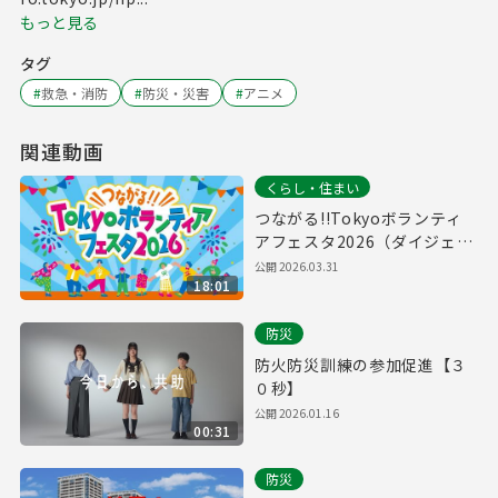
もっと見る
タグ
#
救急・消防
#
防災・災害
#
アニメ
関連動画
くらし・住まい
つながる!!Tokyoボランティ
アフェスタ2026（ダイジェス
ト版）
公開
2026.03.31
18:01
防災
防火防災訓練の参加促進【３
０秒】
公開
2026.01.16
00:31
防災