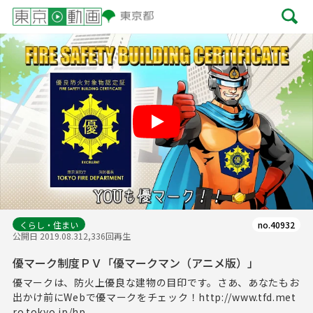
Play
くらし・住まい
no.40932
公開日 2019.08.31
2,336回再生
優マーク制度ＰＶ「優マークマン（アニメ版）」
優マークは、防火上優良な建物の目印です。さあ、あなたもお
出かけ前にWebで優マークをチェック！http://www.tfd.met
ro.tokyo.jp/hp...