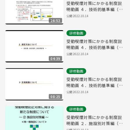
受動喫煙対策にかかる制度説
明動画 ４．技術的基準編（②
健康増進法における技術的基
公開
2022.10.14
26:52
準）
研修動画
受動喫煙対策にかかる制度説
明動画 ４．技術的基準編（③
測定方法）
公開
2022.10.14
04:39
研修動画
受動喫煙対策にかかる制度説
明動画 ４．技術的基準編（④
計測実践）
公開
2022.10.14
08:25
研修動画
受動喫煙対策にかかる制度説
明動画 ２．施設別対策編（①
第一種）
公開
2022.10.13