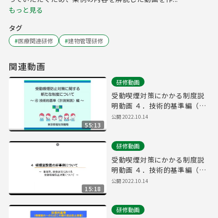
もっと見る
タグ
#
医療関連研修
#
建物管理研修
関連動画
研修動画
受動喫煙対策にかかる制度説
明動画 ４．技術的基準編（①
全編）
公開
2022.10.14
55:13
研修動画
受動喫煙対策にかかる制度説
明動画 ４．技術的基準編（⑤
喫煙室設置の好事例⑥喫煙室
公開
2022.10.14
15:18
設置後の運用の際の留意点⑦
屋外喫煙所 ⑧問題と解決策
研修動画
例）