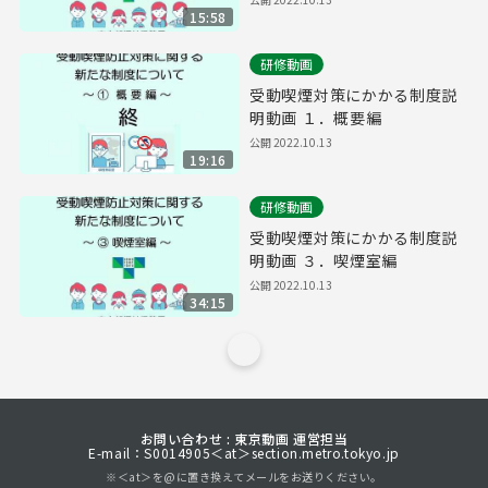
15:58
研修動画
受動喫煙対策にかかる制度説
明動画 １．概要編
公開
2022.10.13
19:16
研修動画
受動喫煙対策にかかる制度説
明動画 ３．喫煙室編
公開
2022.10.13
34:15
お問い合わせ : 東京動画 運営担当
E-mail：S0014905＜at＞section.metro.tokyo.jp
※＜at＞を@に置き換えてメールをお送りください。