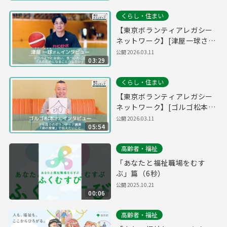
くらし・住まい
【東京ボランティアレガシー
ネットワーク】[津屋一球さ
ん]デフバスケと出会い、気づ
公開
2026.03.11
03:29
いたこと 「人のためになるこ
とがしたい」
くらし・住まい
【東京ボランティアレガシー
ネットワーク】[ゴルゴ松本さ
ん]少年院でのボランティア講
公開
2026.03.11
05:54
演「命の授業」で伝えたいこ
と
高齢者・福祉
「あなたと福祉職場をむす
ぶ」篇（6秒）
公開
2025.10.21
00:06
高齢者・福祉