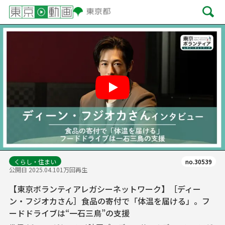
Play
くらし・住まい
no.30539
公開日 2025.04.10
1万回再生
【東京ボランティアレガシーネットワーク】［ディー
ン・フジオカさん］食品の寄付で「体温を届ける」。フ
ードドライブは“一石三鳥”の支援