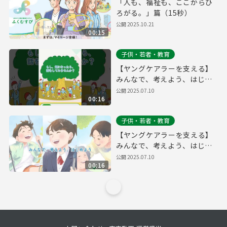
「人も、福祉も、ここからひ
ろがる。」篇（15秒）
公開
2025.10.21
00:15
子供・若者・教育
【ヤングケアラーを支える】
みんなで、考えよう、はじめ
よう
公開
2025.07.10
00:16
子供・若者・教育
【ヤングケアラーを支える】
みんなで、考えよう、はじめ
よう
公開
2025.07.10
00:16