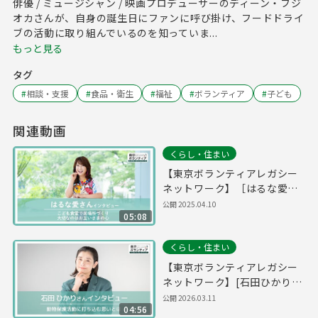
俳優 / ミュージシャン / 映画プロデューサーのディーン・フジ
オカさんが、自身の誕生日にファンに呼び掛け、フードドライ
ブの活動に取り組んでいるのを知っていま...
もっと見る
タグ
#
相談・支援
#
食品・衛生
#
福祉
#
ボランティア
#
子ども
関連動画
くらし・住まい
【東京ボランティアレガシー
ネットワーク】［はるな愛さ
ん］こども食堂で居場所づく
公開
2025.04.10
05:08
り。大切なのはお互いさまの
心
くらし・住まい
【東京ボランティアレガシー
ネットワーク】[石田ひかりさ
ん]動物保護活動に打ち込む思
公開
2026.03.11
04:56
いとは