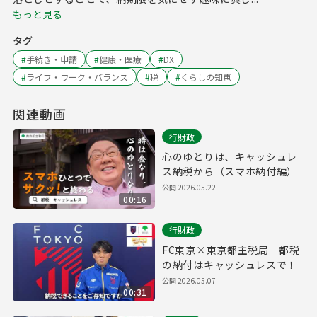
もっと見る
タグ
#
手続き・申請
#
健康・医療
#
DX
#
ライフ・ワーク・バランス
#
税
#
くらしの知恵
関連動画
行財政
心のゆとりは、キャッシュレ
ス納税から（スマホ納付編）
公開
2026.05.22
00:16
行財政
FC東京×東京都主税局 都税
の納付はキャッシュレスで！
公開
2026.05.07
00:31