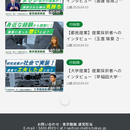
インタビュー（渡邊 智哉さ
ん）
公開
2026.04.03
05:05
行財政
【都民提案】提案採択者への
インタビュー（玉置 陽葵 さ
ん）
公開
2026.04.03
05:16
行財政
【大学提案】提案採択者への
インタビュー（早稲田大学・
小野田 弘士 氏）
公開
2026.04.03
06:39
お問い合わせ : 東京動画 運営担当
E-mail：S0014905＜at＞section.metro.tokyo.jp