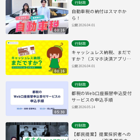
行財政
自動車税の納付はスマホか
ら！
公開
2026.04.01
00:16
行財政
キャッシュレス納税、まだで
すか？（スマホ決済アプリ
編）
公開
2026.04.01
00:16
行財政
都税のWeb口座振替申込受付
サービスの申込手順
公開
2026.05.14
05:30
行財政
【都民提案】提案採択者への