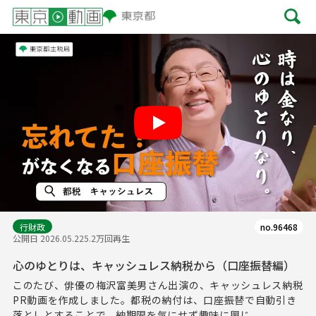
Play
行財政
no.96468
公開日 2026.05.22
5.2万回再生
心のゆとりは、キャッシュレス納税から（口座振替編）
このたび、俳優の梅沢富美男さん出演の、キャッシュレス納税
PR動画を作成しました。都税の納付は、口座振替で自動引き
落としとすることで、納期限を気にせず趣味に興じ...