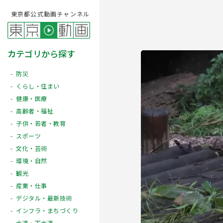
東京都公式動画チャンネル
カテゴリから探す
防災
くらし・住まい
健康・医療
高齢者・福祉
子供・若者・教育
スポーツ
文化・芸術
Play
環境・自然
観光
産業・仕事
デジタル・最新技術
インフラ・まちづくり
水道・下水道