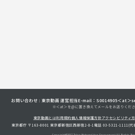
お問い合わせ : 東京動画 運営担当
E-mail：S0014905＜at＞sec
※＜at＞を@に置き換えてメールをお送りくだ
東京動画とは
利用規約
個人情報保護方針
アクセシビリティ
東京都庁 〒163-8001 東京都新宿区西新宿2-8-1
電話 03-5321-1111(代
Copyright©︎2017 Tokyo Metropolitan
Government.All Rights Res