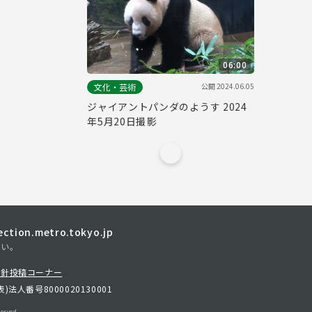
06:00
公開
2024.06.05
文化・芸術
ジャイアントパンダのようす 2024
年5月20日撮影
tion.metro.tokyo.jp
さい。
方針
投稿コーナー
表)
法人番号8000020130001
erved.