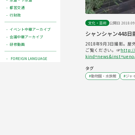
都営交通
行財政
文化・芸術
公開日 2018.09
イベント中継アーカイブ
シャンシャン448日齢
会議中継アーカイブ
2018年9月3日撮影
研修動画
ご覧ください。☞
http:/
kind=news&inst=uen
FOREIGN LANGUAGE
タグ
#
動物園・水族館
#
ジャ