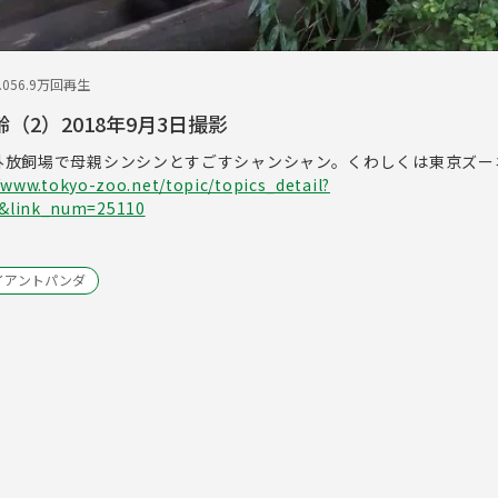
.05
6.9万回再生
（2）2018年9月3日撮影
。屋外放飼場で母親シンシンとすごすシャンシャン。くわしくは東京ズ
/www.tokyo-zoo.net/topic/topics_detail?
o&link_num=25110
イアントパンダ