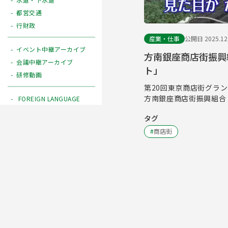
都営交通
行財政
産業・仕事
公開日 2025.12
イベント中継アーカイブ
方南銀座商店街振興
会議中継アーカイブ
ト」
研修動画
第20回東京商店街グラ
方南銀座商店街振興組合
FOREIGN LANGUAGE
タグ
#
商店街