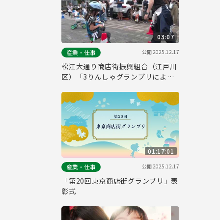
03:07
公開
2025.12.17
産業・仕事
松江大通り商店街振興組合（江戸川
区）「3りんしゃグランプリによる
街づくり」
01:17:01
公開
2025.12.17
産業・仕事
「第20回東京商店街グランプリ」表
彰式