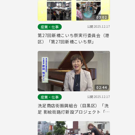
03:02
公開
2025.12.17
産業・仕事
第27回新橋こいち祭実行委員会（港
区）「第27回新橋こいち祭」
02:44
公開
2025.12.17
産業・仕事
洗足商店街振興組合（目黒区）「洗
足 影絵街路灯新設プロジェクト「光
と影のファンタジー」」