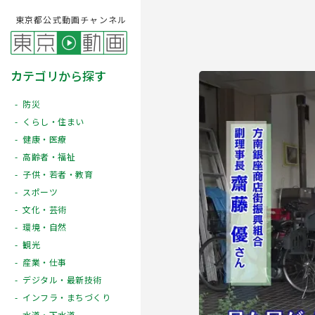
東京都公式動画チャンネル
カテゴリから探す
防災
くらし・住まい
健康・医療
高齢者・福祉
子供・若者・教育
スポーツ
文化・芸術
Play
環境・自然
観光
産業・仕事
デジタル・最新技術
インフラ・まちづくり
水道・下水道