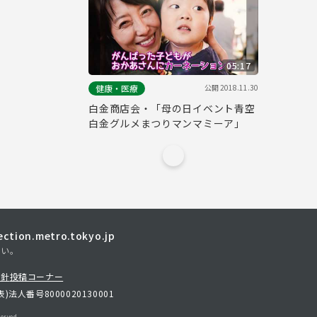
05:17
公開
2018.11.30
健康・医療
白金商店会・「母の日イベント青空
白金グルメまつりマンマミーア」
tion.metro.tokyo.jp
さい。
方針
投稿コーナー
表)
法人番号8000020130001
erved.