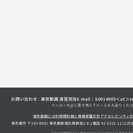
お問い合わせ : 東京動画 運営担当
E-mail：S0014905＜at＞sec
※＜at＞を@に置き換えてメールをお送りくだ
東京動画とは
利用規約
個人情報保護方針
アクセシビリティ
東京都庁 〒163-8001 東京都新宿区西新宿2-8-1
電話 03-5321-1111(代
Copyright©︎2017 Tokyo Metropolitan
Government.All Rights Res