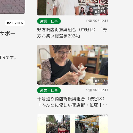
02:54
公開
2025.12.17
産業・仕事
no.82016
野方商店街振興組合（中野区）「野
サポー
方お笑い総選挙2024」
TRです。
03:07
公開
2025.12.17
産業・仕事
十号通り商店街振興組合（渋谷区）
「みんなに優しい商店街・笹塚十号
のいえ」