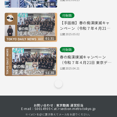
02:40
行財政
【手話版】春の痴漢撲滅キャ
ンペーン（令和７年４月21日
東京デイリーニュース
公開
2025.05.02
01:31
No.722）
行財政
春の痴漢撲滅キャンペーン
（令和７年４月21日 東京デイ
リーニュース No.722）
公開
2025.04.21
01:30
お問い合わせ : 東京動画 運営担当
E-mail：S0014905＜at＞section.metro.tokyo.jp
※＜at＞を@に置き換えてメールをお送りください。