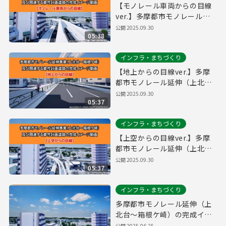
【モノレール車両からの目線
ver.】多摩都市モノレール延
伸（上北台～箱根ケ崎）の完
公開
2025.09.30
05:38
成イメージ
インフラ・まちづくり
【地上からの目線ver.】多摩
都市モノレール延伸（上北台
～箱根ケ崎）の完成イメージ
公開
2025.09.30
05:37
インフラ・まちづくり
【上空からの目線ver.】多摩
都市モノレール延伸（上北台
～箱根ケ崎）の完成イメージ
公開
2025.09.30
05:37
インフラ・まちづくり
多摩都市モノレール延伸（上
北台～箱根ケ崎）の完成イメ
ージ
公開
2025.06.25