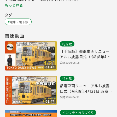
もっと見る
タグ
#
電車・地下鉄
関連動画
行財政
【手話版】都電車両リニュー
アルお披露目式（令和8年4月
21日 東京デイリーニュース
公開
2026.05.18
01:47
No.835）
行財政
都電車両リニューアルお披露
目式（令和8年4月21日 東京デ
イリーニュース No.835）
公開
2026.04.21
01:47
インフラ・まちづくり