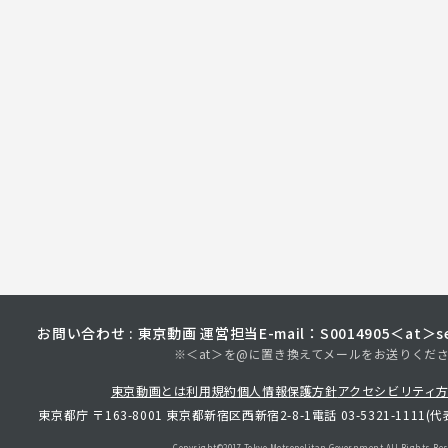
お問い合わせ : 東京動画 運営担当
E-mail：S0014905＜at＞sec
※＜at＞を@に置き換えてメールをお送りくだ
東京動画とは
利用規約
個人情報保護方針
アクセシビリティ
東京都庁 〒163-8001 東京都新宿区西新宿2-8-1
電話 03-5321-1111(代
Copyright©︎2017 Tokyo Metropolitan
Government.All Rights Res