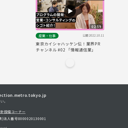
02:59
公開
2022.10.11
産業・仕事
東京カイシャハッケン伝！業界PR
チャンネル #02 「情報通信業」
tion.metro.tokyo.jp
さい。
方針
投稿コーナー
表)
法人番号8000020130001
erved.