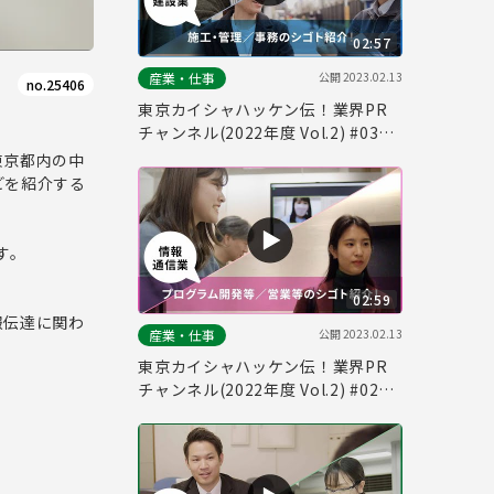
02:57
公開
2023.02.13
産業・仕事
no.25406
東京カイシャハッケン伝！業界PR
チャンネル(2022年度 Vol.2) #03
「建設業・不動産業」
東京都内の中
どを紹介する
す。
02:59
報伝達に関わ
公開
2023.02.13
産業・仕事
東京カイシャハッケン伝！業界PR
チャンネル(2022年度 Vol.2) #02
「情報通信業」