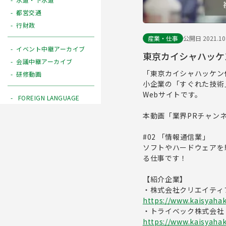
都営交通
行財政
産業・仕事
公開日 2021.10
イベント中継アーカイブ
東京カイシャハッケン
会議中継アーカイブ
「東京カイシャハッケン
研修動画
小企業の「すぐれた技術
Webサイトです。
FOREIGN LANGUAGE
本動画「業界PRチャン
#02 「情報通信業」
ソフトやハードウェアを
る仕事です！
【紹介企業】
・株式会社クリエイティ
https://www.kaisyahak
・トライベック株式会社
https://www.kaisyahak