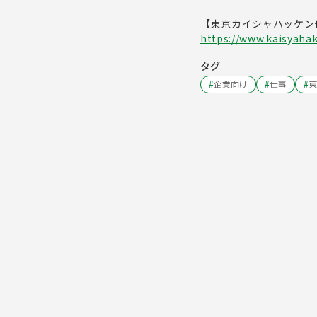
【東京カイシャハッケン
https://www.kaisyahak
タグ
#
企業向け
#
仕事
#
東