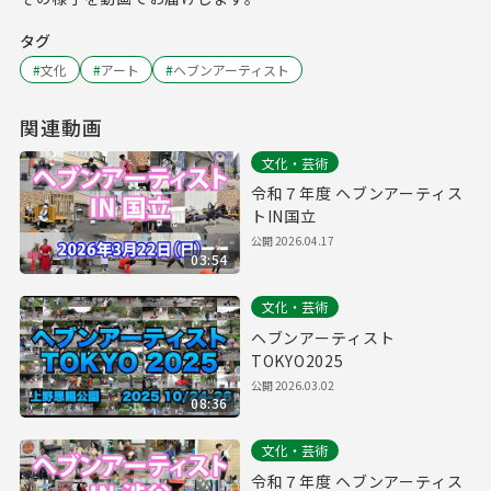
タグ
#
文化
#
アート
#
ヘブンアーティスト
関連動画
文化・芸術
令和７年度 ヘブンアーティス
トIN国立
公開
2026.04.17
03:54
文化・芸術
ヘブンアーティスト
TOKYO2025
公開
2026.03.02
08:36
文化・芸術
令和７年度 ヘブンアーティス