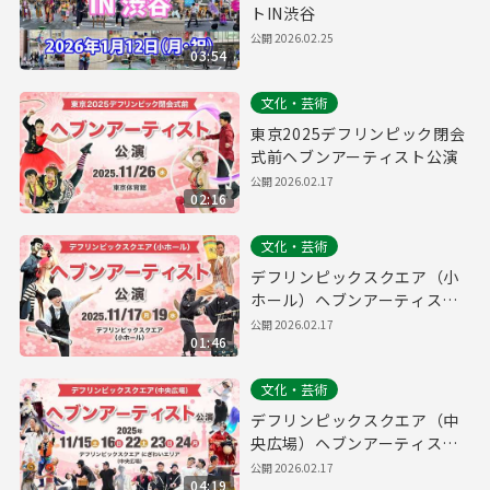
トIN渋谷
公開
2026.02.25
03:54
文化・芸術
東京2025デフリンピック閉会
式前ヘブンアーティスト公演
公開
2026.02.17
02:16
文化・芸術
デフリンピックスクエア（小
ホール）ヘブンアーティスト
公演
公開
2026.02.17
01:46
文化・芸術
デフリンピックスクエア（中
央広場）ヘブンアーティスト
公演
公開
2026.02.17
04:19