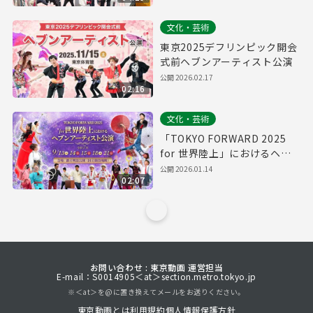
文化・芸術
東京2025デフリンピック開会
式前ヘブンアーティスト公演
公開
2026.02.17
02:16
文化・芸術
「TOKYO FORWARD 2025
for 世界陸上」におけるヘブ
ンアーティスト公演
公開
2026.01.14
02:07
お問い合わせ : 東京動画 運営担当
E-mail：S0014905＜at＞section.metro.tokyo.jp
※＜at＞を@に置き換えてメールをお送りください。
東京動画とは
利用規約
個人情報保護方針