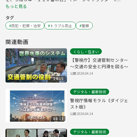
もっと見る
タグ
#
防犯・犯罪・治安
#
トラブル防止
#
警察
関連動画
くらし・住まい
【警視庁】交通管制センター
～交通の安全と円滑を図る～
公開
2026.04.14
14:15
デジタル・最新技術
警視庁情報モラル《ダイジェ
スト版》
公開
2026.04.14
08:13
デジタル・最新技術