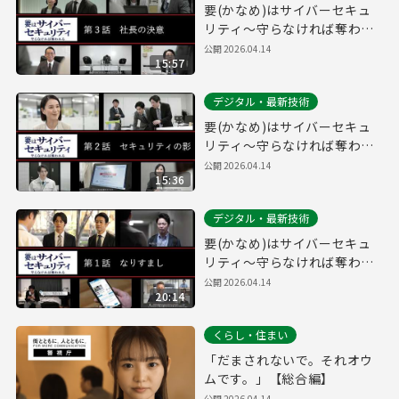
要(かなめ)はサイバーセキュ
リティ～守らなければ奪われ
る～第３話「社長の決意」(経
公開
2026.04.14
15:57
営層向け)
デジタル・最新技術
要(かなめ)はサイバーセキュ
リティ～守らなければ奪われ
る～第２話「セキュリティの
公開
2026.04.14
15:36
影」(システム管理者向け)
デジタル・最新技術
要(かなめ)はサイバーセキュ
リティ～守らなければ奪われ
る～第１話「なりすまし」(一
公開
2026.04.14
20:14
般社員向け)
くらし・住まい
「だまされないで。それオウ
ムです。」【総合編】
公開
2026.04.14