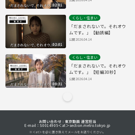
02:01
くらし・住まい
「だまされないで。それオウ
ムです。」【勧誘編】
公開
2026.04.14
02:01
くらし・住まい
「だまされないで。それオウ
ムです。」【短編30秒】
公開
2026.04.14
00:31
お問い合わせ : 東京動画 運営担当
E-mail：S0014905＜at＞section.metro.tokyo.jp
※＜at＞を@に置き換えてメールをお送りください。