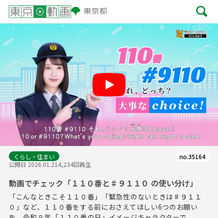
Play
くらし・住まい
no.35164
公開日 2026.01.21
4,234回再生
動画でチェック「１１０番と♯９１１０ の使い分け」
「こんなときこそ１１０番」「緊急性のないときは♯９１１
０」など、１１０番をする前におさえてほしい6つのお願い
を、令和８年「１１０番の日」イメージキャラクターで...