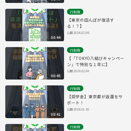
行財政
【東京の田んぼが復活す
る！？】
公開
2026.02.06
00:44
行財政
【「TOKYO八結びキャンペー
ン」で特別な１年に】
公開
2026.02.04
00:45
行財政
【奨学金】東京都が返還をサ
ポート！
公開
2026.01.30
00:41
行財政