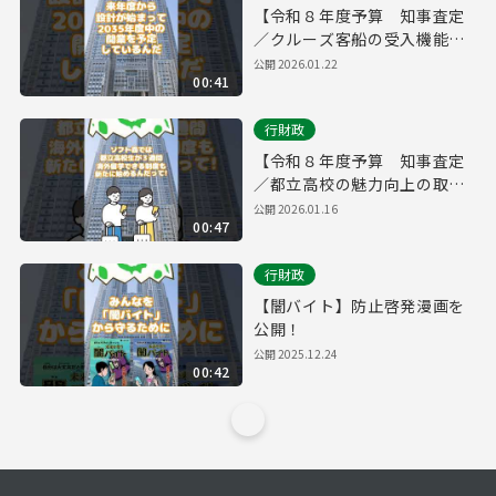
【令和８年度予算 知事査定
／クルーズ客船の受入機能を
強化】
公開
2026.01.22
00:41
行財政
【令和８年度予算 知事査定
／都立高校の魅力向上の取
組】
公開
2026.01.16
00:47
行財政
【闇バイト】防止啓発漫画を
公開！
公開
2025.12.24
00:42