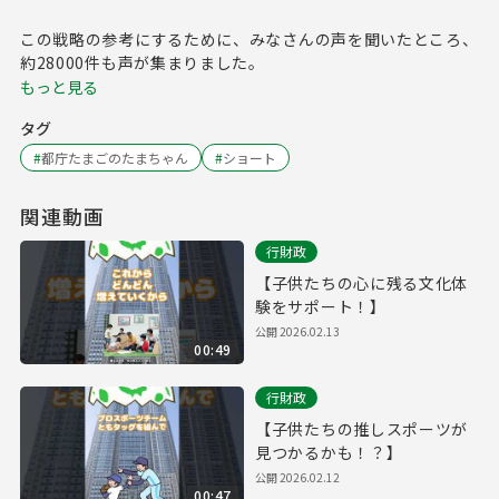
この戦略の参考にするために、みなさんの声を聞いたところ、
約28000件も声が集まりました。
もっと見る
タグ
#
都庁たまごのたまちゃん
#
ショート
関連動画
行財政
【子供たちの心に残る文化体
験をサポート！】
公開
2026.02.13
00:49
行財政
【子供たちの推しスポーツが
見つかるかも！？】
公開
2026.02.12
00:47