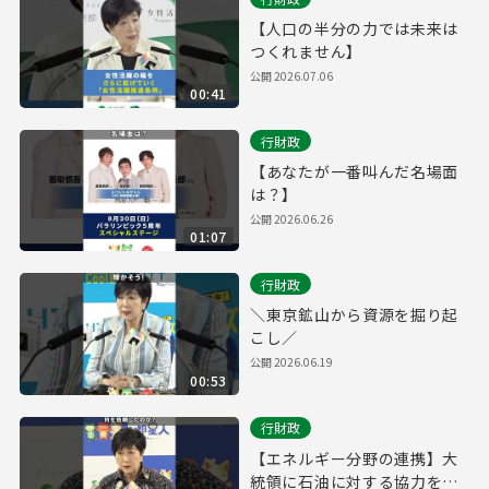
【人口の半分の力では未来は
つくれません】
公開
2026.07.06
00:41
行財政
【あなたが一番叫んだ名場面
は？】
公開
2026.06.26
01:07
行財政
＼東京鉱山から資源を掘り起
こし／
公開
2026.06.19
00:53
行財政
【エネルギー分野の連携】大
統領に石油に対する協力を依