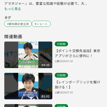
アマネジャー」は、豊富な知識や経験が必要で、大...
もっと見る
タグ
#
都知事記者会見
#
ショート
関連動画
行財政
【ポイント交換先追加】東京
アプリがさらに便利に！
公開
2026.07.24
00:33
行財政
【レインボーブリッジを駆け
抜ける！】
公開
2026.07.10
01:02
行財政