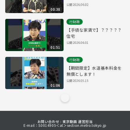
頼
公開
2026.06.02
00:38
行財政
【手頃な家賃で】？？？？？
住宅
公開
2026.06.01
01:51
行財政
【期間限定】水道基本料金を
無償とします！
公開
2026.05.15
01:06
お問い合わせ : 東京動画 運営担当
E-mail：S0014905＜at＞section.metro.tokyo.jp