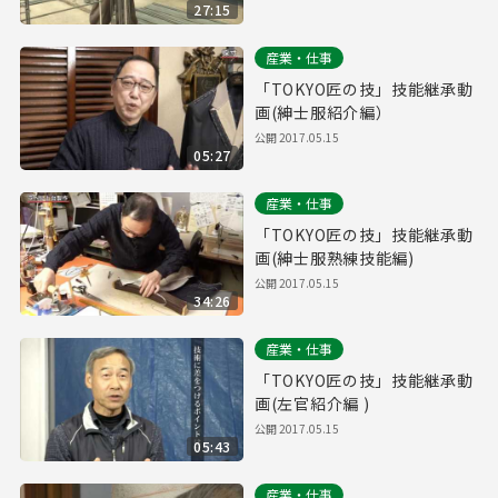
27:15
産業・仕事
「TOKYO匠の技」技能継承動
画(紳士服紹介編）
公開
2017.05.15
05:27
産業・仕事
「TOKYO匠の技」技能継承動
画(紳士服熟練技能編)
公開
2017.05.15
34:26
産業・仕事
「TOKYO匠の技」技能継承動
画(左官紹介編 )
公開
2017.05.15
05:43
産業・仕事