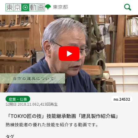
Play
産業・仕事
no.24532
公開日 2018.11.06
2,413回再生
「TOKYO匠の技」技能継承動画「建具製作紹介編」
熟練技能者の優れた技能を紹介する動画です。
タグ