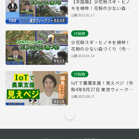
【手話版】少花粉スギ・ヒノ
キを植林！花粉の少ない森づ
くり（令和5年1月14日 東京ウ
公開
2023.01.17
02:13
ィークリーニュース No.65）
行財政
少花粉スギ・ヒノキを植林！
花粉の少ない森づくり（令和5
年1月14日 東京ウィークリー
公開
2023.01.14
02:13
ニュース No.65）
行財政
IoTで農業支援！見えベジ（令
和4年8月27日 東京ウィークリ
ーニュース No.46）
公開
2022.08.27
02:19