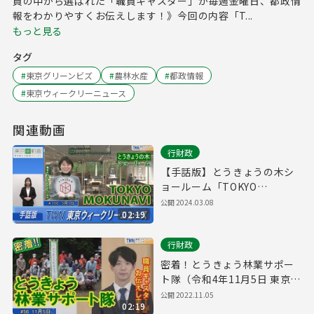
員の中から選ばれた「職員キャスター」が毎週金曜日、都政情
報をわかりやすくお伝えします！》今回の内容「T...
もっと見る
タグ
#
東京グリーンビズ
#
農林水産
#
都政情報
#
東京ウィークリーニュース
関連動画
行財政
【手話版】とうきょうの木シ
ョールーム「TOKYO
MOKUNAVI」（令和6年3月1
公開
2024.03.08
02:19
日 東京ウィークリーニュース
No.116）
行財政
密着！とうきょう林業サポー
ト隊（令和4年11月5日 東京ウ
ィークリーニュース No.56）
公開
2022.11.05
02:19