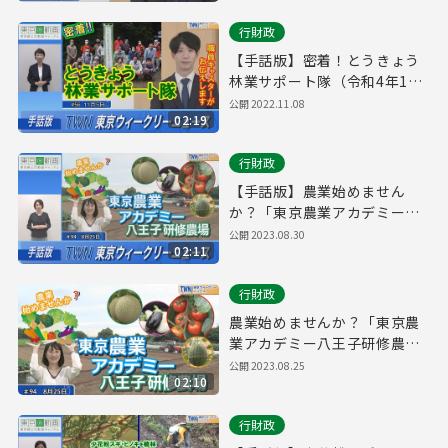
行財政
【手話版】密着！とうきょう
林業サポート隊（令和4年11
月5日 東京ウィークリーニュ
公開
2022.11.08
02:19
ース No.56）
行財政
【手話版】農業始めません
か？「東京農業アカデミー八
王子研修農場」（令和5年8月
公開
2023.08.30
02:11
25日 東京ウィークリーニュー
ス No.94）
行財政
農業始めませんか？「東京農
業アカデミー八王子研修農
場」（令和5年8月25日 東京ウ
公開
2023.08.25
02:10
ィークリーニュース No.94）
行財政