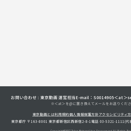
お問い合わせ : 東京動画 運営担当
E-mail：S0014905＜at＞sec
※＜at＞を@に置き換えてメールをお送りくだ
東京動画とは
利用規約
個人情報保護方針
アクセシビリティ
東京都庁 〒163-8001 東京都新宿区西新宿2-8-1
電話 03-5321-1111(代
Copyright©︎2017 Tokyo Metropolitan
Government.All Rights Res