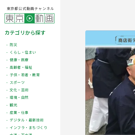
東京都公式動画チャンネル
カテゴリから探す
防災
くらし・住まい
健康・医療
高齢者・福祉
子供・若者・教育
スポーツ
文化・芸術
Play
環境・自然
観光
産業・仕事
デジタル・最新技術
インフラ・まちづくり
水道・下水道