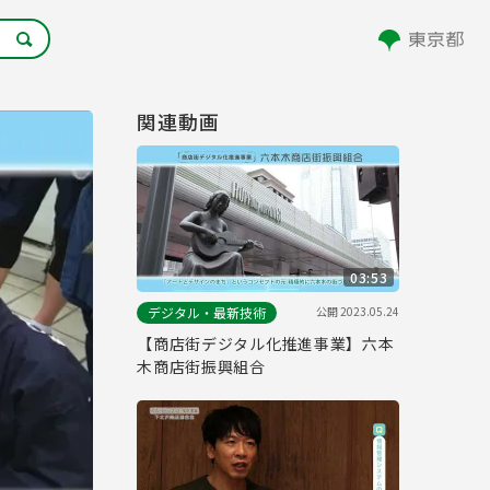
関連動画
03:53
公開
2023.05.24
デジタル・最新技術
【商店街デジタル化推進事業】六本
木商店街振興組合