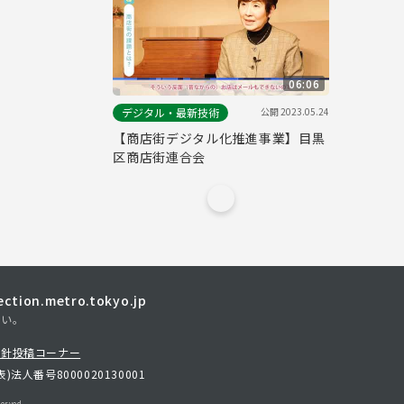
06:06
公開
2023.05.24
デジタル・最新技術
【商店街デジタル化推進事業】目黒
区商店街連合会
tion.metro.tokyo.jp
さい。
方針
投稿コーナー
表)
法人番号8000020130001
erved.