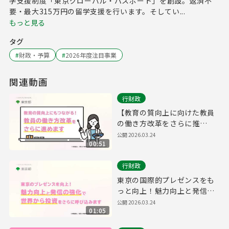
学支援制度「東京グローバル・パスポート」を創設。返済不
要・最大315万円の留学支援を行います。そしてい...
もっと見る
タグ
#
財政・予算
#
2026年度注目事業
関連動画
行財政
【教育の質向上に向けた教員
の働き方改革をさらに推
進！】
公開
2026.03.24
00:51
行財政
東京の国際的プレゼンスをも
っと向上！魅力向上と発信の
強化で、世界から投資をさら
公開
2026.03.24
01:05
に呼び込みます。