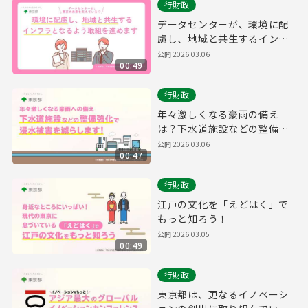
行財政
データセンターが、環境に配
慮し、地域と共生するインフ
ラとなるよう、取組を進めま
公開
2026.03.06
00:49
す。
行財政
年々激しくなる豪雨の備え
は？下水道施設などの整備を
強化することで浸水被害を減
公開
2026.03.06
00:47
らします！
行財政
江戸の文化を「えどはく」で
もっと知ろう！
公開
2026.03.05
00:49
行財政
東京都は、更なるイノベーシ