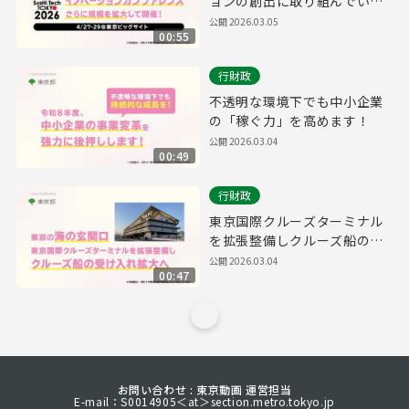
ョンの創出に取り組んでいき
ます​！
公開
2026.03.05
00:55
行財政
不透明な環境下でも中小企業
の「稼ぐ力」を高めます！
公開
2026.03.04
00:49
行財政
東京国際クルーズターミナル
を拡張整備しクルーズ船の受
け入れを拡大へ
公開
2026.03.04
00:47
お問い合わせ : 東京動画 運営担当
E-mail：S0014905＜at＞section.metro.tokyo.jp