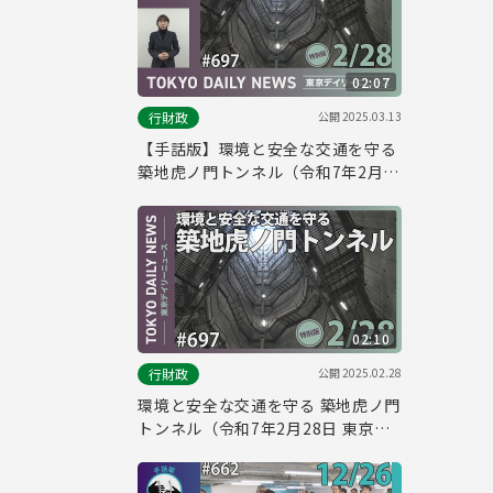
02:07
公開
2025.03.13
行財政
【手話版】環境と安全な交通を守る
築地虎ノ門トンネル（令和7年2月
28日 東京デイリーニュース特別
版）
02:10
公開
2025.02.28
行財政
環境と安全な交通を守る 築地虎ノ門
トンネル（令和7年2月28日 東京デ
イリーニュース特別版）