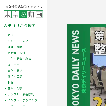
東京都公式動画チャンネル
カテゴリから探す
防災
くらし・住まい
健康・医療
高齢者・福祉
子供・若者・教育
スポーツ
文化・芸術
Play
環境・自然
観光
産業・仕事
デジタル・最新技術
インフラ・まちづくり
水道・下水道