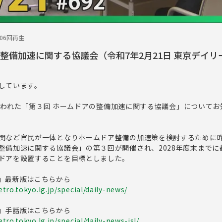
306回再生
の整備加速に関する協議会（令和7年2月21日 東京デイリ
しています。
日に行われた「第３回 ホームドアの整備加速に関する協議会」について
関など官民が一体となりホームドア整備の加速策を検討するために
整備加速に関する協議会」の第３回が開催され、2028年度末までに
ドアを設置することを目標としました。
」最新版はこちらから
tro.tokyo.lg.jp/special/daily-news/
」手話版はこちらから
ro.tokyo.lg.jp/special/daily-news-jsl/