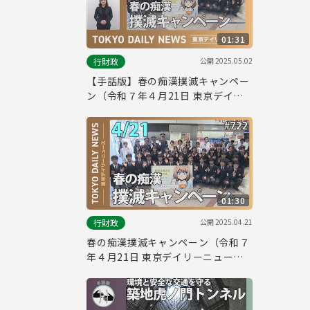
01:31
公開
2025.05.02
行財政
【手話版】春の痴漢撲滅キャンペー
ン（令和７年４月21日 東京デイリ
ーニュース No.722）
01:30
公開
2025.04.21
行財政
春の痴漢撲滅キャンペーン（令和７
年４月21日 東京デイリーニュース
No.722）