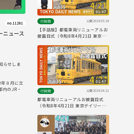
01:47
公開
2026.05.18
行財政
no.11261
【手話版】都電車両リニューアルお
ーニュース
披露目式（令和8年4月21日 東京デ
イリーニュース No.835）
お知らせしま
01:47
昨年８月に立
都内のJR・
公開
2026.04.21
行財政
都電車両リニューアルお披露目式
（令和8年4月21日 東京デイリーニ
ュース No.835）