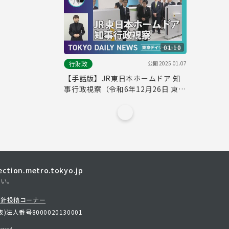
01:10
公開
2025.01.07
行財政
【手話版】JR東日本ホームドア 知
事行政視察（令和6年12月26日 東京
デイリーニュース No.662）
tion.metro.tokyo.jp
さい。
方針
投稿コーナー
表)
法人番号8000020130001
erved.