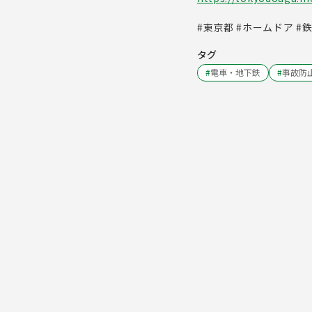
#東京都 #ホームドア #
タグ
#
電車・地下鉄
#
事故防