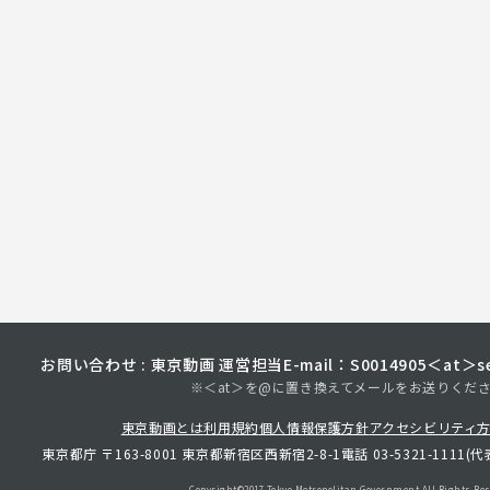
お問い合わせ : 東京動画 運営担当
E-mail：S0014905＜at＞sec
※＜at＞を@に置き換えてメールをお送りくだ
東京動画とは
利用規約
個人情報保護方針
アクセシビリティ
東京都庁 〒163-8001 東京都新宿区西新宿2-8-1
電話 03-5321-1111(代
Copyright©︎2017 Tokyo Metropolitan
Government.All Rights Res