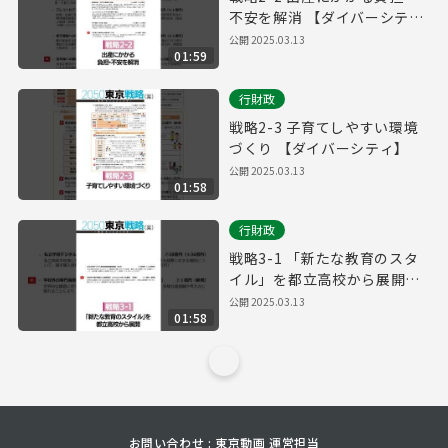
不安を解消 【ダイバーシテ
ィ】
公開
2025.03.13
01:59
行財政
戦略2-3 子育てしやすい環境
づくり 【ダイバーシティ】
公開
2025.03.13
01:58
行財政
戦略3-1 「新たな教育のスタ
イル」を都立高校から展開
【ダイバーシティ】
公開
2025.03.13
01:58
お問い合わせ : 東京動画 運営担当