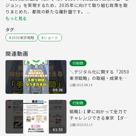
ジョン」を実現するため、2035年に向けて取り組む政策を取
りまとめた、都政の新たな羅針盤です。 ...
もっと見る
タグ
#
2050東京戦略
#
ショート
関連動画
行財政
＼デジタル化に関する「2050
東京戦略」の取組・成果をご
紹介！／
公開
2025.08.14
00:36
行財政
戦略1-1 夢に向かって全力で
チャレンジできる東京 【ダイ
バーシティ】
公開
2025.03.13
01:55