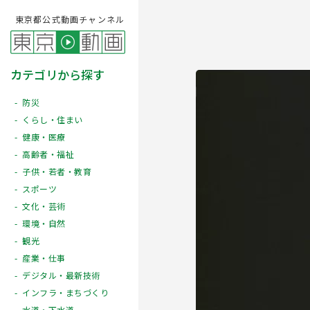
東京都公式動画チャンネル
カテゴリから探す
防災
くらし・住まい
健康・医療
高齢者・福祉
子供・若者・教育
スポーツ
文化・芸術
Play
環境・自然
観光
産業・仕事
デジタル・最新技術
インフラ・まちづくり
水道・下水道