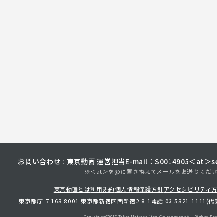
お問い合わせ : 東京動画 運営担当
E-mail：S0014905＜at＞sec
※＜at＞を@に置き換えてメールをお送りくだ
東京動画とは
利用規約
個人情報保護方針
アクセシビリティ
東京都庁 〒163-8001 東京都新宿区西新宿2-8-1
電話 03-5321-1111(代
Copyright©︎2017 Tokyo Metropolitan
Government.All Rights Res