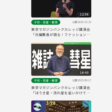
12:56
公開
2024.10.23
子供・若者・教育
東京マガジンバンクカレッジ講演会
「元編集長が語る！ファッション誌
の企画と社会とのつながり―雑誌は
時代を映す鏡―」ダイジェスト版
16:43
公開
2025.09.17
子供・若者・教育
東京マガジンバンクカレッジ講演会
「ほうき星・流れ星を追いかけて」
（ダイジェスト版）