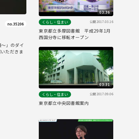
03:36
公開
2017.03.16
くらし・住まい
no.35206
東京都立多摩図書館 平成29年1月
西国分寺に移転オープン
鏡～」のダイ
演いただきま
03:31
公開
2017.09.06
くらし・住まい
東京都立中央図書館案内