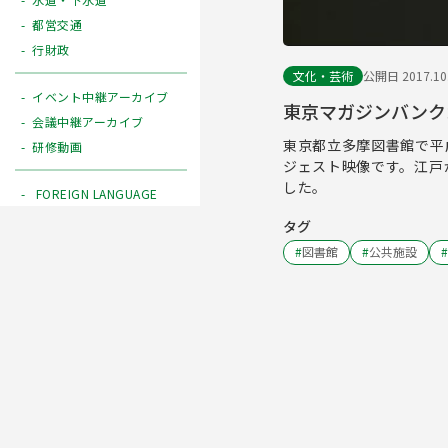
都営交通
行財政
文化・芸術
公開日 2017.10
イベント中継アーカイブ
東京マガジンバンク
会議中継アーカイブ
東京都立多摩図書館で平
研修動画
ジェスト映像です。江戸
した。
FOREIGN LANGUAGE
タグ
#
図書館
#
公共施設
#