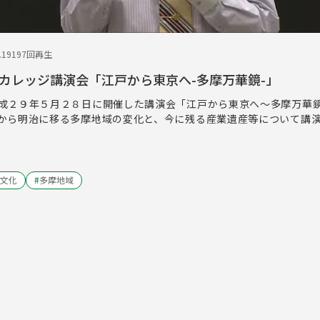
.19
197回再生
カレッジ講演会「江戸から東京へ-多摩万華鏡-」
成２９年５月２８日に開催した講演会「江戸から東京へ～多摩万華
から明治に移る多摩地域の変化と、今に残る産業遺産等について講
文化
#
多摩地域