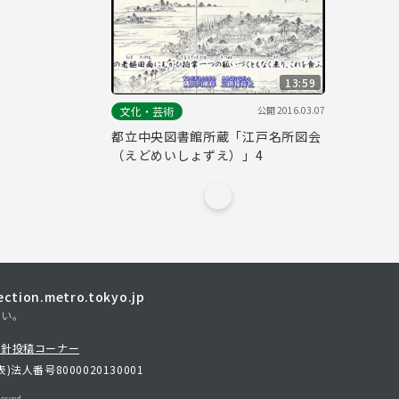
13:59
公開
2016.03.07
文化・芸術
都立中央図書館所蔵「江戸名所図会
（えどめいしょずえ）」4
tion.metro.tokyo.jp
さい。
方針
投稿コーナー
表)
法人番号8000020130001
erved.