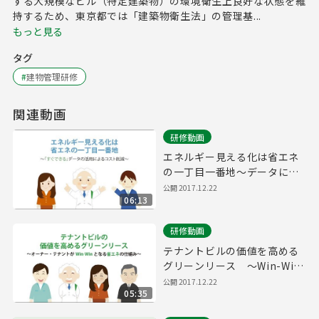
する大規模なビル（特定建築物）の環境衛生上良好な状態を維
持するため、東京都では「建築物衛生法」の管理基...
もっと見る
タグ
#
建物管理研修
関連動画
研修動画
エネルギー見える化は省エネ
の一丁目一番地～データによ
るコスト削減～
公開
2017.12.22
06:13
研修動画
テナントビルの価値を高める
グリーンリース ～Win-Win
の省エネ手法～
公開
2017.12.22
05:35