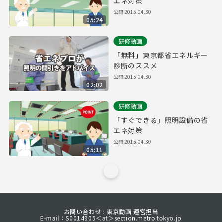
エネ対策
公開
2015.04.30
05:24
研修動画
「無料」東京都省エネルギー
診断のススメ
公開
2015.04.30
02:02
研修動画
「すぐできる」照明設備の省
エネ対策
公開
2015.04.30
05:11
お問い合わせ : 東京動画 運営担当
E-mail：S0014905＜at＞section.metro.tokyo.jp