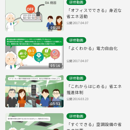
研修動画
「オフィスでできる」身近な
省エネ活動
公開
2017.04.07
05:28
研修動画
「よくわかる」電力自由化
公開
2017.04.07
05:16
研修動画
「これからはじめる」省エネ
推進体制
公開
2016.03.23
05:52
研修動画
「すぐできる」空調設備の省