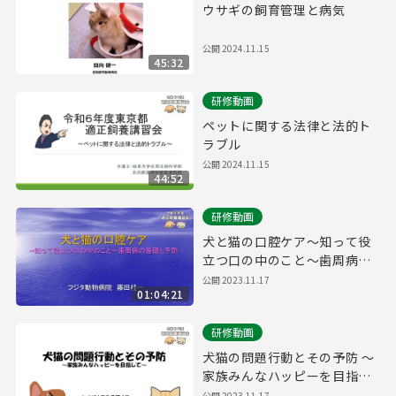
ウサギの飼育管理と病気
公開
2024.11.15
45:32
研修動画
ペットに関する法律と法的ト
ラブル
公開
2024.11.15
44:52
研修動画
犬と猫の口腔ケア～知って役
立つ口の中のこと～歯周病の
基礎と予防（令和５年度適正
公開
2023.11.17
01:04:21
飼養講習会）
研修動画
犬猫の問題行動とその予防 ～
家族みんなハッピーを目指し
て～
公開
2023.11.17