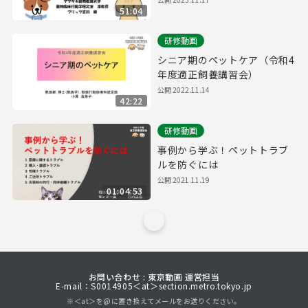
51:04
研修動画
シニア期のペットケア（令和4
年度適正飼養講習会）
公開
2022.11.14
42:22
研修動画
事例から学ぶ！ペットトラブ
ルを防ぐには
公開
2021.11.19
01:04:53
お問い合わせ : 東京動画 運営担当
E-mail：S0014905＜at＞section.metro.tokyo.jp
※＜at＞を@に置き換えてメールをお送りください。