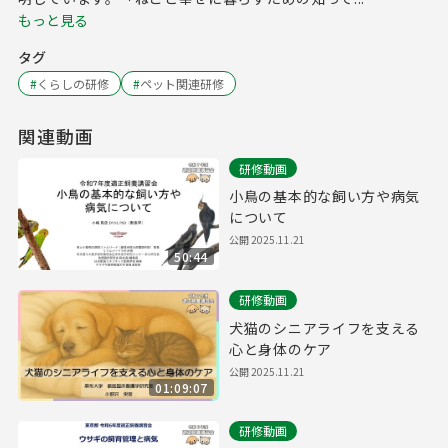
もっと見る
タグ
#
くらしの研修
#
ペット関連研修
関連動画
研修動画
小鳥の基本的な飼い方や病気
について
公開
2025.11.21
50:44
研修動画
犬猫のシニアライフを支える
心と身体のケア
公開
2025.11.21
01:09:07
研修動画