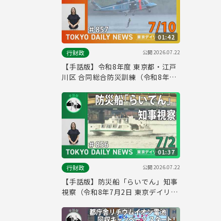
01:42
公開
2026.07.22
行財政
【手話版】令和8年度 東京都・江戸
川区 合同総合防災訓練（令和8年7
月9日 東京デイリーニュース
No.857）
01:37
公開
2026.07.22
行財政
【手話版】防災船「らいでん」知事
視察（令和8年7月2日 東京デイリー
ニュース No.856）