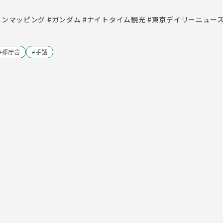
ョンマッピング #ガンダム #ナイトタイム観光 #東京デイリーニュー
#
都庁舎
#
手話