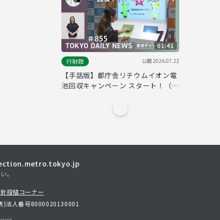
01:41
公開
2026.07.22
行財政
【手話版】都庁舎リチウムイオン電
池回収キャンペーン スタート！（令
和8年7月1日 東京デイリーニュース
No.855）
tion.metro.tokyo.jp
さい。
方針
投稿コーナー
表)
法人番号8000020130001
erved.