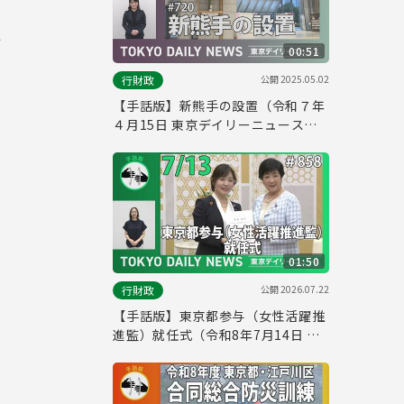
ス
00:51
公開
2025.05.02
行財政
【手話版】新熊手の設置（令和７年
４月15日 東京デイリーニュース
No.720）
01:50
公開
2026.07.22
行財政
【手話版】東京都参与（女性活躍推
進監）就任式（令和8年7月14日 東
京デイリーニュース No.858）