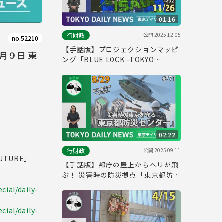
01:16
公開
2025.12.05
行財政
no.52210
【手話版】プロジェクションマッピ
月９日 東
ング「BLUE LOCK -TOKYO
EGOIST-」公開（令和７年11月26
日 東京デイリーニュース No.802）
02:22
公開
2025.09.11
行財政
UTURE」
【手話版】都庁の屋上からヘリが飛
ぶ！ 災害時の防災拠点「東京都防災
センター」（令和７年８月28日 東
cial/daily-
京デイリーニュース特別版）
cial/daily-