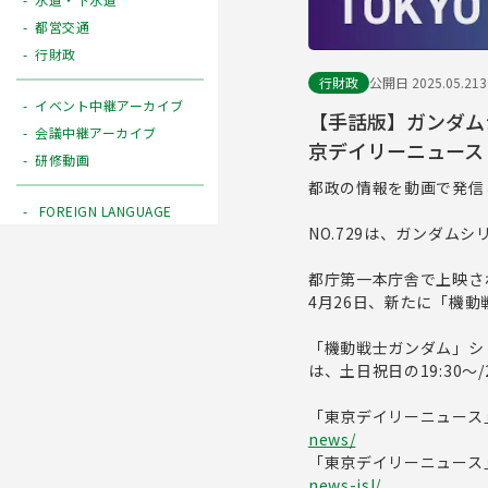
都営交通
行財政
行財政
公開日 2025.05.21
イベント中継アーカイブ
【手話版】ガンダム
会議中継アーカイブ
京デイリーニュース N
研修動画
都政の情報を動画で発信
FOREIGN LANGUAGE
NO.729は、ガンダ
都庁第一本庁舎で上映さ
4月26日、新たに「機
「機動戦士ガンダム」シリー
は、土日祝日の19:30～/
「東京デイリーニュース
news/
「東京デイリーニュース
news-jsl/