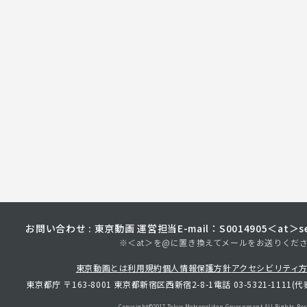
お問い合わせ : 東京動画 運営担当
E-mail：S0014905＜at＞sec
※＜at＞を@に置き換えてメールをお送りくだ
東京動画とは
利用規約
個人情報保護方針
アクセシビリティ
東京都庁 〒163-8001 東京都新宿区西新宿2-8-1
電話 03-5321-1111(代
Copyright©︎2017 Tokyo Metropolitan
Government.All Rights Res