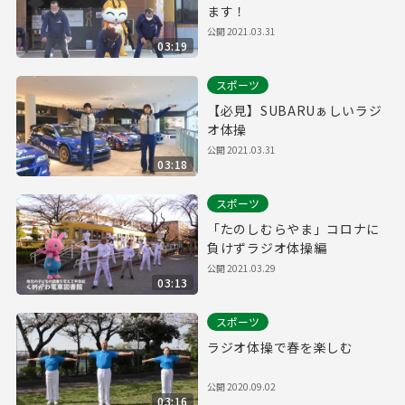
ます！
公開
2021.03.31
03:19
スポーツ
【必見】SUBARUぁしいラジ
オ体操
公開
2021.03.31
03:18
スポーツ
「たのしむらやま」コロナに
負けずラジオ体操編
公開
2021.03.29
03:13
スポーツ
ラジオ体操で春を楽しむ
公開
2020.09.02
03:16