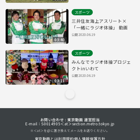
スポーツ
三井住友海上アスリート×
「一緒にラジオ体操」 動画
公開
2020.06.19
03:40
スポーツ
みんなでラジオ体操プロジェ
クトinいわて
公開
2020.06.19
03:11
お問い合わせ : 東京動画 運営担当
E-mail：S0014905＜at＞section.metro.tokyo.jp
※＜at＞を@に置き換えてメールをお送りください。
東京動画とは
利用規約
個人情報保護方針